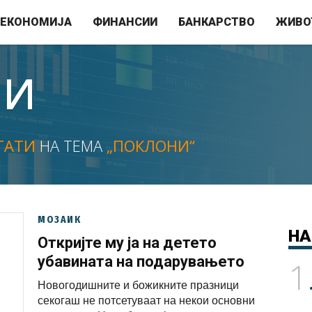
ЕКОНОМИЈА
ФИНАНСИИ
БАНКАРСТВО
ЖИВО
НИ
ТАТИ
НА ТЕМА
„ПОКЛОНИ“
МОЗАИК
НА
Откријте му ја на детето
убавината на подарувањето
1
Новогодишните и божикните празници
секогаш не потсетуваат на некои основни