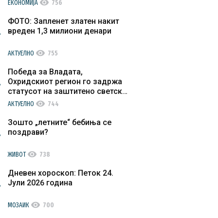
visibility
ЕКОНОМИЈА
756
ФОТО: Запленет златен накит
вреден 1,3 милиони денари
visibility
АКТУЕЛНО
755
Победа за Владата,
Охридскиот регион го задржа
статусот на заштитено светско
културно наследство
visibility
АКТУЕЛНО
744
Зошто „летните“ бебиња се
поздрави?
visibility
ЖИВОТ
738
Дневен хороскоп: Петок 24.
Јули 2026 година
visibility
МОЗАИК
700