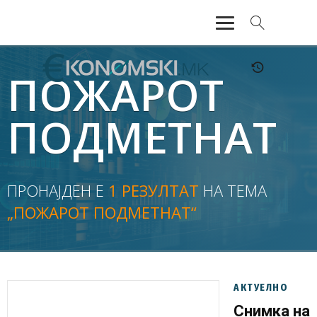
АКТУЕЛНО
ПОЖАРОТ
ЕКОНОМИЈА
ПОДМЕТНАТ
ФИНАНСИИ
БАНКАРСТВО
ПРОНАЈДЕН Е
1 РЕЗУЛТАТ
НА ТЕМА
„ПОЖАРОТ ПОДМЕТНАТ“
ЖИВОТ
МОЗАИК
АКТУЕЛНО
Снимка на