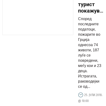
турист
покажува
дека
Според
пожарот
последните
во Грција
податоци,
пожарите во
е
Грција
подметнат
однесоа 74
животи, 187
луѓе се
повредени,
меѓу кои и 23
деца.
Истрагата,
раководејки
се од...
25. ЈУЛИ 2018.
@ 10:00