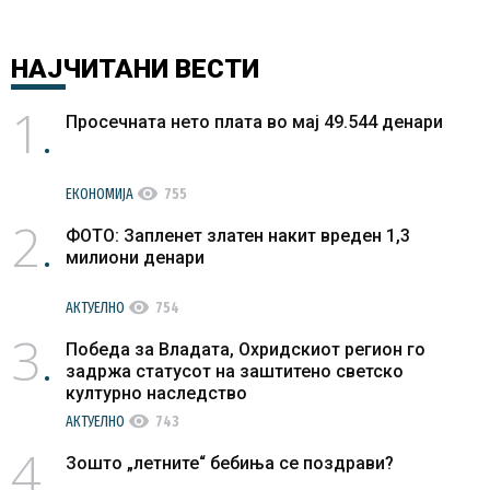
НАЈЧИТАНИ
ВЕСТИ
1
Просечната нето плата во мај 49.544 денари
visibility
ЕКОНОМИЈА
755
2
ФОТО: Запленет златен накит вреден 1,3
милиони денари
visibility
АКТУЕЛНО
754
3
Победа за Владата, Охридскиот регион го
задржа статусот на заштитено светско
културно наследство
visibility
АКТУЕЛНО
743
4
Зошто „летните“ бебиња се поздрави?