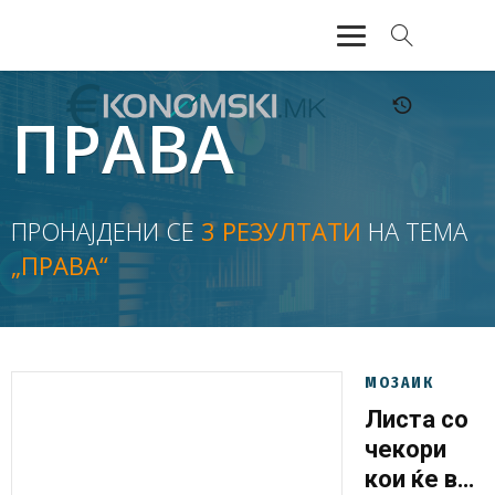
АКТУЕЛНО
ПРАВА
ЕКОНОМИЈА
ФИНАНСИИ
ПРОНАЈДЕНИ СЕ
3 РЕЗУЛТАТИ
НА ТЕМА
„ПРАВА“
БАНКАРСТВО
ЖИВОТ
МОЗАИК
МОЗАИК
Листа со
чекори
кои ќе ви