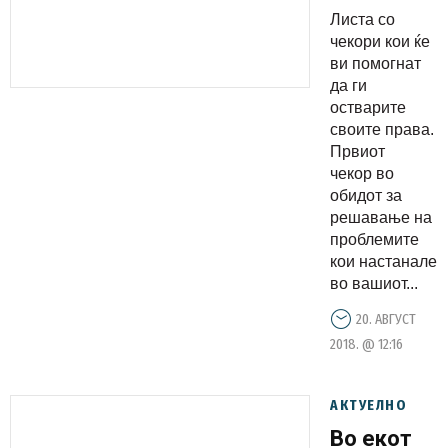
помогнат
Листа со
да ги
чекори кои ќе
остварите
ви помогнат
да ги
своите
остварите
права
своите права.
Првиот
чекор во
обидот за
решавање на
проблемите
кои настанале
во вашиот...
20. АВГУСТ
2018. @ 12:16
АКТУЕЛНО
Во екот