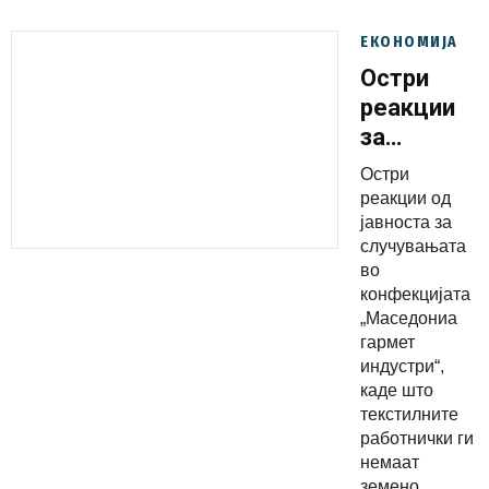
ЕКОНОМИЈА
Остри
реакции
за
случувања
Остри
во
реакции од
конфекциј
јавноста за
случувањата
МГИ:
во
Алармантн
конфекцијата
е
„Маседониа
состојбата
гармет
индустри“,
со
каде што
правата
текстилните
на
работнички ги
работнички
немаат
земено...