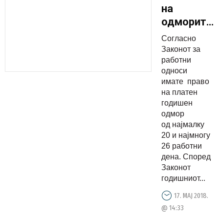
на
одморите.
Кои се
Согласно
вашите
Законот за
права за
работни
односи
користење
имате право
на
на платен
годишен
годишен
одмор и
одмор
од најмалку
колку
20 и најмногу
денови ве
26 работни
следуваат
дена. Според
Законот
годишниот...
17. МАЈ 2018.
@ 14:33