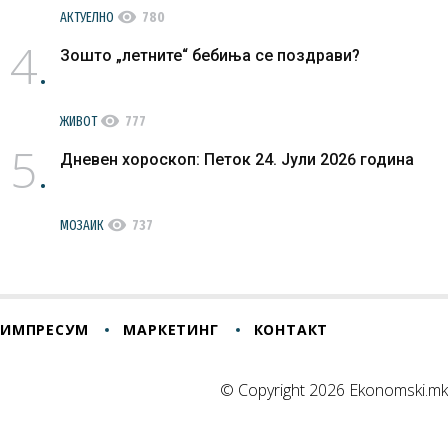
visibility
АКТУЕЛНО
780
4
Зошто „летните“ бебиња се поздрави?
visibility
ЖИВОТ
777
5
Дневен хороскоп: Петок 24. Јули 2026 година
visibility
МОЗАИК
737
ИМПРЕСУМ
МАРКЕТИНГ
КОНТАКТ
© Copyright 2026 Ekonomski.mk