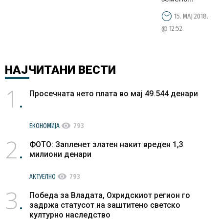
државата
мора да
15. МАЈ 2018.
направи
@ 12:52
притисок
НАЈЧИТАНИ
ВЕСТИ
1
Просечната нето плата во мај 49.544 денари
visibility
ЕКОНОМИЈА
793
2
ФОТО: Запленет златен накит вреден 1,3
милиони денари
visibility
АКТУЕЛНО
793
3
Победа за Владата, Охридскиот регион го
задржа статусот на заштитено светско
културно наследство