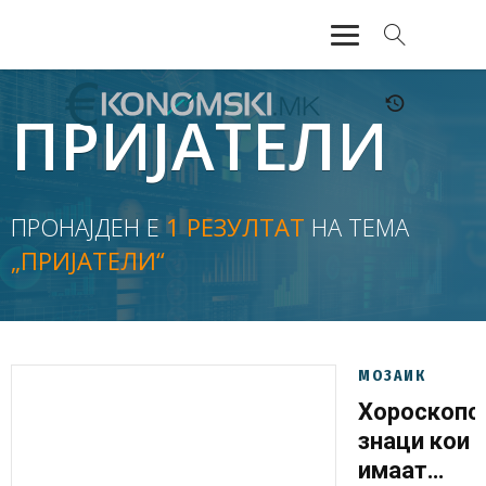
АКТУЕЛНО
ПРИЈАТЕЛИ
ЕКОНОМИЈА
ФИНАНСИИ
ПРОНАЈДЕН Е
1 РЕЗУЛТАТ
НА ТЕМА
„ПРИЈАТЕЛИ“
БАНКАРСТВО
ЖИВОТ
МОЗАИК
МОЗАИК
Хороскопс
знаци кои
имаат