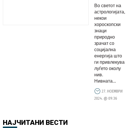
најмногу
Во светот на
пријатели
астрологијата,
некои
хороскопски
знаци
природно
зрачат со
социјална
енергија што
ги привлекува
луѓето околу
нив.
Нивната...
27. НОЕМВРИ
2024. @ 09:36
НАЈЧИТАНИ
ВЕСТИ