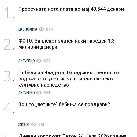
1
Просечната нето плата во мај 49.544 денари
visibility
ЕКОНОМИЈА
674
2
ФОТО: Запленет златен накит вреден 1,3
милиони денари
visibility
АКТУЕЛНО
671
3
Победа за Владата, Охридскиот регион го
задржа статусот на заштитено светско
културно наследство
visibility
АКТУЕЛНО
653
4
Зошто „летните“ бебиња се поздрави?
visibility
ЖИВОТ
651
Дневен хороскоп: Петок 24. Јули 2026 година