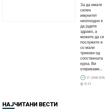
природен
За да имате
антибиоти
силен
имунитет
неопходно е
да јадете
здраво, а
можете да се
послужите и
со мали
трикови од
сопствената
кујна. Ви
откриваме...
27. ЈУНИ 2018.
@ 12:33
НАЈЧИТАНИ
ВЕСТИ