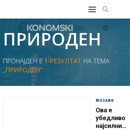
АКТУЕЛНО
ПРИРОДЕН
ЕКОНОМИЈА
ФИНАНСИИ
ПРОНАЈДЕН Е
1 РЕЗУЛТАТ
НА ТЕМА
„ПРИРОДЕН“
БАНКАРСТВО
ЖИВОТ
МОЗАИК
МОЗАИК
Ова е
убедливо
најсилниот