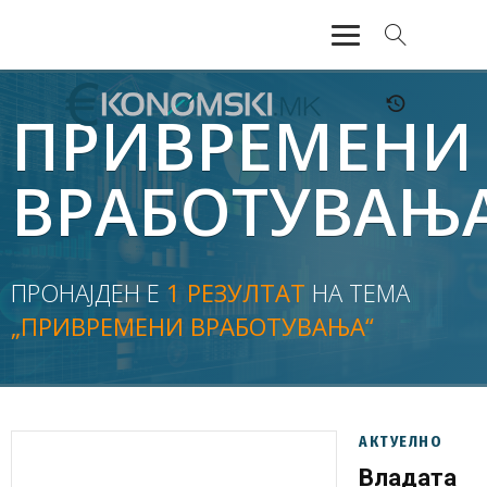
АКТУЕЛНО
ПРИВРЕМЕНИ
ЕКОНОМИЈА
ВРАБОТУВАЊ
ФИНАНСИИ
БАНКАРСТВО
ПРОНАЈДЕН Е
1 РЕЗУЛТАТ
НА ТЕМА
„ПРИВРЕМЕНИ ВРАБОТУВАЊА“
ЖИВОТ
МОЗАИК
АКТУЕЛНО
Владата