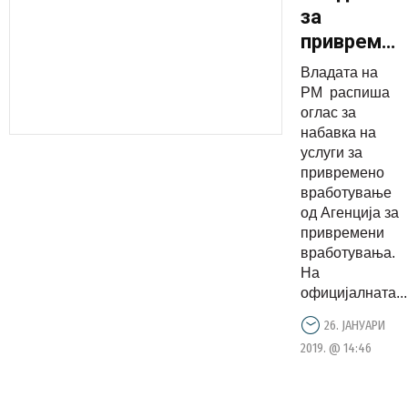
за
привремен
вработува
Владата на
ќе
РМ распиша
потроши
оглас за
набавка на
130
услуги за
илјади
привремено
евра
вработување
од Агенција за
привремени
вработувања.
На
официјалната...
26. ЈАНУАРИ
2019. @ 14:46