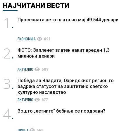
НАЈЧИТАНИ
ВЕСТИ
1
Просечната нето плата во мај 49.544 денари
visibility
ЕКОНОМИЈА
691
2
ФОТО: Запленет златен накит вреден 1,3
милиони денари
visibility
АКТУЕЛНО
689
3
Победа за Владата, Охридскиот регион го
задржа статусот на заштитено светско
културно наследство
visibility
АКТУЕЛНО
677
4
Зошто „летните“ бебиња се поздрави?
visibility
ЖИВОТ
668