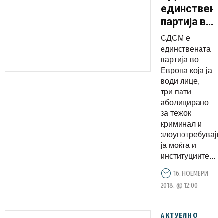
единствен
партија во
Европа
СДСМ е
која ја
единствената
води лице
партија во
Европа која ја
три пати
води лице,
аболицира
три пати
за тежок
аболицирано
криминал,
за тежок
криминал и
кое
злоупотребувај
наредува
ја моќта и
политички
институциите...
прогон
16. НОЕМВРИ
врз
2018. @ 12:00
опозицијат
АКТУЕЛНО