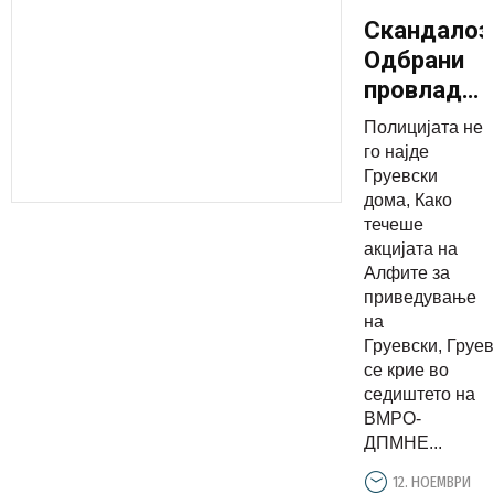
Скандалоз
Одбрани
провладин
медиуми
Полицијата не
следат
го најде
политички
Груевски
дома, Како
прогон
течеше
врз
акцијата на
Груевски
Алфите за
во живо
приведување
на
Груевски, Груе
се крие во
седиштето на
ВМРО-
ДПМНЕ...
12. НОЕМВРИ