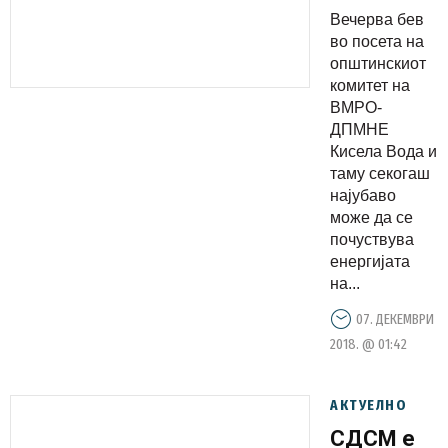
за секој
Вечерва бев
еден
во посета на
граѓанин,
општинскиот
комитет на
против
ВМРО-
секое
ДПМНЕ
црнило,
Кисела Вода и
за иднина
таму секогаш
најубаво
и правда,
може да се
за
почуствува
сигурна и
енергијата
развиена
на...
Македониј
07. ДЕКЕМВРИ
2018. @ 01:42
АКТУЕЛНО
СДСМ е