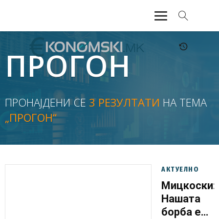
АКТУЕЛНО
ПРОГОН
ЕКОНОМИЈА
ФИНАНСИИ
ПРОНАЈДЕНИ СЕ
3 РЕЗУЛТАТИ
НА ТЕМА
„ПРОГОН“
БАНКАРСТВО
ЖИВОТ
МОЗАИК
АКТУЕЛНО
Мицкоски:
Нашата
борба е