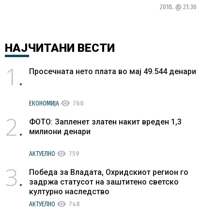
2018. @ 21:36
НАЈЧИТАНИ
ВЕСТИ
1
Просечната нето плата во мај 49.544 денари
visibility
ЕКОНОМИЈА
760
2
ФОТО: Запленет златен накит вреден 1,3
милиони денари
visibility
АКТУЕЛНО
759
3
Победа за Владата, Охридскиот регион го
задржа статусот на заштитено светско
културно наследство
visibility
АКТУЕЛНО
748