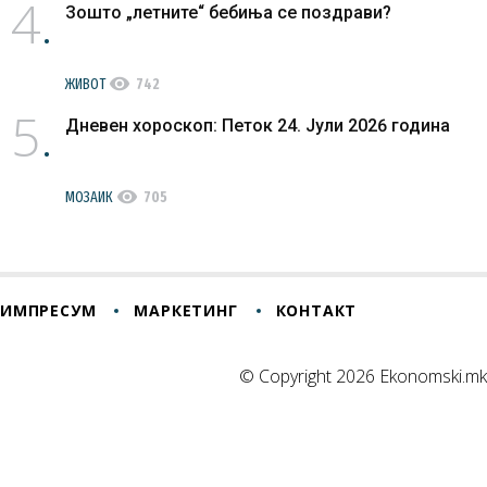
4
Зошто „летните“ бебиња се поздрави?
visibility
ЖИВОТ
742
5
Дневен хороскоп: Петок 24. Јули 2026 година
visibility
МОЗАИК
705
ИМПРЕСУМ
МАРКЕТИНГ
КОНТАКТ
© Copyright 2026 Ekonomski.mk