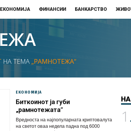
ЕКОНОМИЈА
ФИНАНСИИ
БАНКАРСТВО
ЖИВО
ЕЖА
Т
НА ТЕМА
„РАМНОТЕЖА“
ЕКОНОМИЈА
НА
Биткоинот ја губи
„рамнотежата“
1
Вредноста на најпопуларната криптовалута
на светот оваа недела падна под 6000