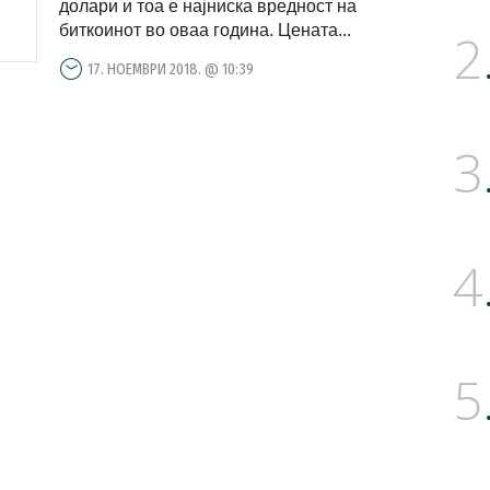
долари и тоа е најниска вредност на
биткоинот во оваа година. Цената...
2
17. НОЕМВРИ 2018. @ 10:39
3
4
5