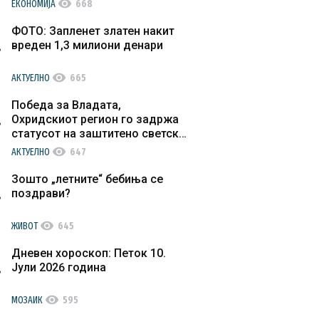
visibility
ЕКОНОМИЈА
668
ФОТО: Запленет златен накит
вреден 1,3 милиони денари
visibility
АКТУЕЛНО
665
Победа за Владата,
Охридскиот регион го задржа
статусот на заштитено светско
културно наследство
visibility
АКТУЕЛНО
647
Зошто „летните“ бебиња се
поздрави?
visibility
ЖИВОТ
645
Дневен хороскоп: Петок 10.
Јули 2026 година
visibility
МОЗАИК
595