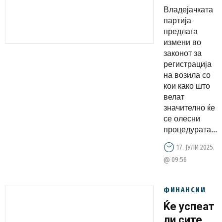
во
Владејачката
ЗАКОНОТ
партија
за
предлага
измени во
РЕГИСТРА
законот за
на
регистрација
ВОЗИЛА?!
на возила со
кои како што
велат
значително ќе
се олесни
процедурата...
17. ЈУЛИ 2025.
@ 09:56
ФИНАНСИИ
Ќе успеат
ли сите