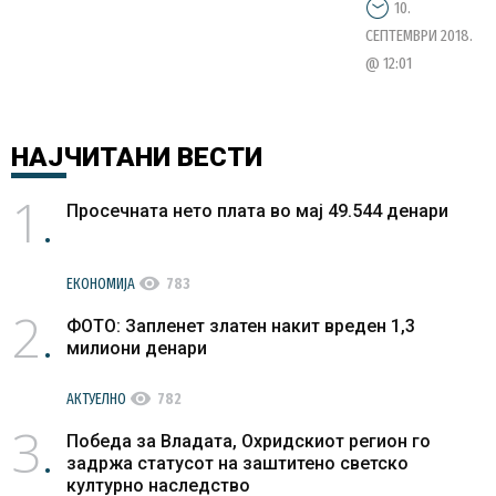
10.
СЕПТЕМВРИ 2018.
@ 12:01
НАЈЧИТАНИ
ВЕСТИ
1
Просечната нето плата во мај 49.544 денари
visibility
ЕКОНОМИЈА
783
2
ФОТО: Запленет златен накит вреден 1,3
милиони денари
visibility
АКТУЕЛНО
782
3
Победа за Владата, Охридскиот регион го
задржа статусот на заштитено светско
културно наследство