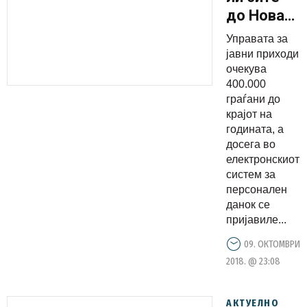
до Нова
година:
Управата за
Граѓаните
јавни приходи
бавно се
очекува
400.000
регистрир
граѓани до
за
крајот на
„персонал
годината, а
досега во
електронскиот
систем за
персонален
данок се
пријавиле...
09. ОКТОМВРИ
2018. @ 23:08
АКТУЕЛНО