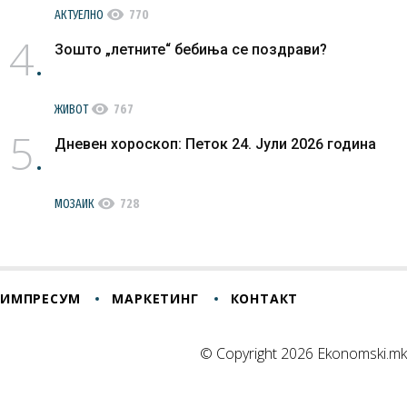
visibility
АКТУЕЛНО
770
4
Зошто „летните“ бебиња се поздрави?
visibility
ЖИВОТ
767
5
Дневен хороскоп: Петок 24. Јули 2026 година
visibility
МОЗАИК
728
ИМПРЕСУМ
МАРКЕТИНГ
КОНТАКТ
© Copyright 2026 Ekonomski.mk