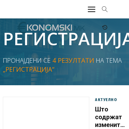
АКТУЕЛНО
РЕГИСТРАЦИЈ
ЕКОНОМИЈА
ФИНАНСИИ
ПРОНАЈДЕНИ СЕ
4 РЕЗУЛТАТИ
НА ТЕМА
„РЕГИСТРАЦИЈА“
БАНКАРСТВО
ЖИВОТ
МОЗАИК
АКТУЕЛНО
Што
содржат
измените