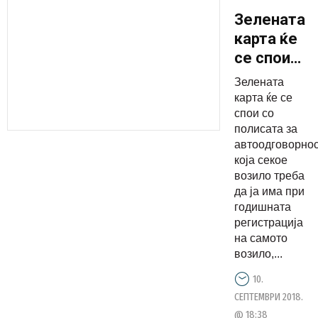
Зелената
карта ќе
се спои
со
Зелената
полисата
карта ќе се
за
спои со
полисата за
годишната
автоодговорно
регистраци
која секое
возило треба
да ја има при
годишната
регистрација
на самото
возило,...
10.
СЕПТЕМВРИ 2018.
@ 18:38