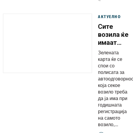
АКТУЕЛНО
Сите
возила ќе
имаат
зелен
Зелената
картон со
карта ќе се
регистраци
спои со
полисата за
Каква ќе
автоодговорно
биде
која секое
цената?
возило треба
да ја има при
годишната
регистрација
на самото
возило,...