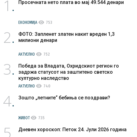
1
Просечната нето плата во мај 49.544 денари
visibility
ЕКОНОМИЈА
753
2
ФОТО: Запленет златен накит вреден 1,3
милиони денари
visibility
АКТУЕЛНО
752
3
Победа за Владата, Охридскиот регион го
задржа статусот на заштитено светско
културно наследство
visibility
АКТУЕЛНО
740
4
Зошто „летните“ бебиња се поздрави?
visibility
ЖИВОТ
735
5
Дневен хороскоп: Петок 24. Јули 2026 година