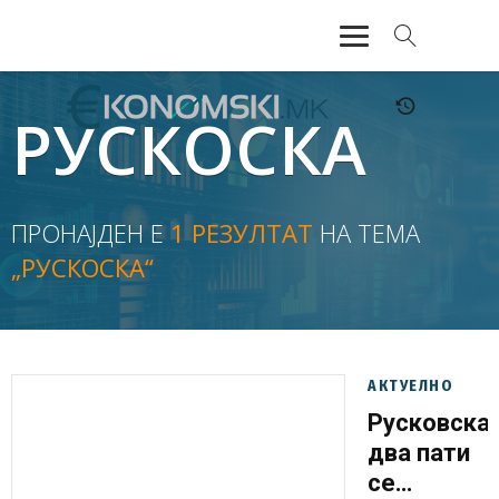
АКТУЕЛНО
РУСКОСКА
ЕКОНОМИЈА
ФИНАНСИИ
ПРОНАЈДЕН Е
1 РЕЗУЛТАТ
НА ТЕМА
„РУСКОСКА“
БАНКАРСТВО
ЖИВОТ
МОЗАИК
АКТУЕЛНО
Русковска
два пати
се