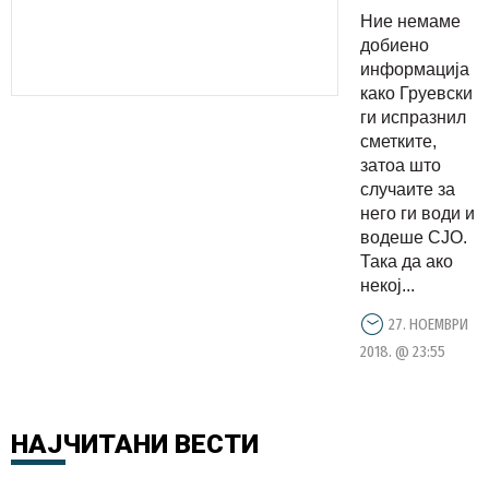
демантир
Ние немаме
себеси за
добиено
сметките
информација
како Груевски
на
ги испразнил
Груевски
сметките,
затоа што
случаите за
него ги води и
водеше СЈО.
Така да ако
некој...
27. НОЕМВРИ
2018. @ 23:55
НАЈЧИТАНИ
ВЕСТИ