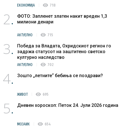
visibility
ЕКОНОМИЈА
718
2
ФОТО: Запленет златен накит вреден 1,3
милиони денари
visibility
АКТУЕЛНО
715
3
Победа за Владата, Охридскиот регион го
задржа статусот на заштитено светско
културно наследство
visibility
АКТУЕЛНО
702
4
Зошто „летните“ бебиња се поздрави?
visibility
ЖИВОТ
695
5
Дневен хороскоп: Петок 24. Јули 2026 година
visibility
МОЗАИК
654