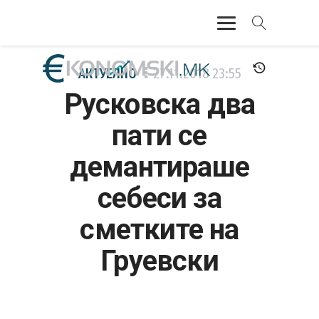
АКТУЕЛНО
АКТУЕЛНО
27.11.2018
23:55
Русковска два
ЕКОНОМИЈА
пати се
ФИНАНСИИ
демантираше
БАНКАРСТВО
себеси за
ЖИВОТ
сметките на
МОЗАИК
Груевски