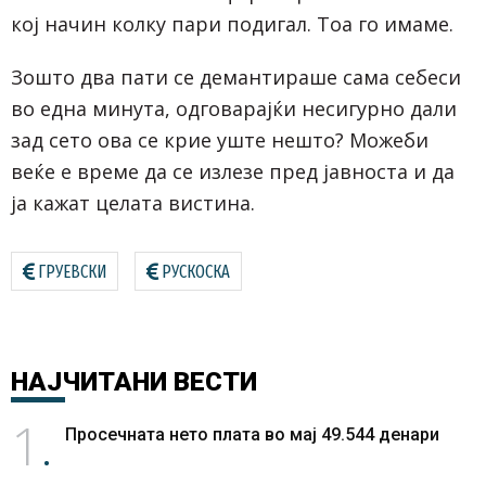
кој начин колку пари подигал. Тоа го имаме.
Зошто два пати се демантираше сама себеси
во една минута, одговарајќи несигурно дали
зад сето ова се крие уште нешто? Можеби
веќе е време да се излезе пред јавноста и да
ја кажат целата вистина.
ГРУЕВСКИ
РУСКОСКА
НАЈЧИТАНИ
ВЕСТИ
1
Просечната нето плата во мај 49.544 денари