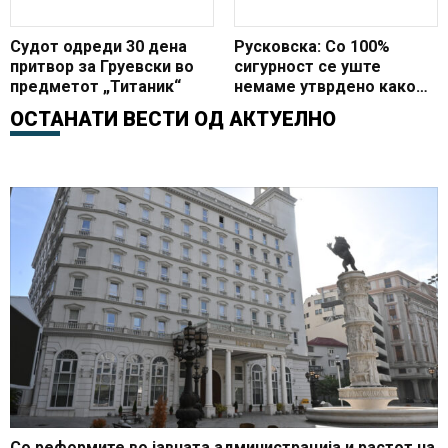
Судот одреди 30 дена
Русковска: Со 100%
притвор за Груевски во
сигурност се уште
предметот „Титаник“
немаме утврдено како
побегнал Груевски
ОСТАНАТИ ВЕСТИ ОД
АКТУЕЛНО
Со реформите во јавната администрација и растот на