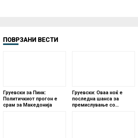
ПОВРЗАНИ ВЕСТИ
Груевски за Пинк:
Груевски: Оваа ноќ е
Политичкиот прогон е
последна шанса за
срам за Македонија
премислување со
ставањето на
националниот пред
партискиот интерес