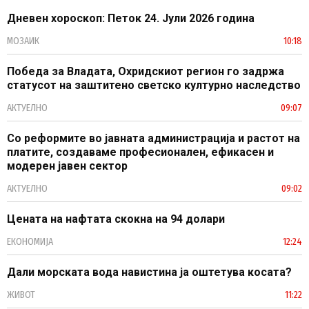
Дневен хороскоп: Петок 24. Јули 2026 година
МОЗАИК
10:18
Победа за Владата, Охридскиот регион го задржа
статусот на заштитено светско културно наследство
АКТУЕЛНО
09:07
Со реформите во јавната администрација и растот на
платите, создаваме професионален, ефикасен и
модерен јавен сектор
АКТУЕЛНО
09:02
Цената на нафтата скокна на 94 долари
ЕКОНОМИЈА
12:24
Дали морската вода навистина ја оштетува косата?
ЖИВОТ
11:22