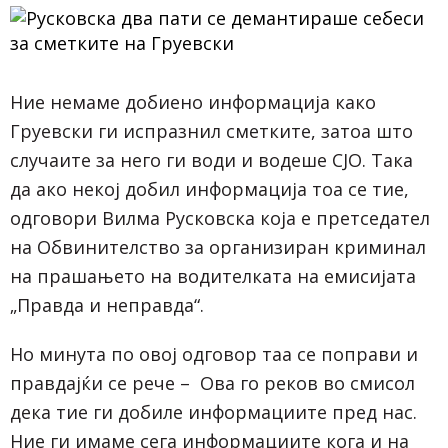
Ние немаме добиено информација како
Груевски ги испразнил сметките, затоа што
случаите за него ги води и водеше СЈО. Така
да ако некој добил информација тоа се тие,
одговори Вилма Русковска која е претседател
на Обвинителство за организиран криминал
на прашањето на водителката на емисијата
„Правда и неправда“.
Но минута по овој одговор таа се поправи и
правдајќи се рече – Ова го реков во смисол
дека тие ги добиле информациите пред нас.
Ние ги имаме сега информациите кога и на