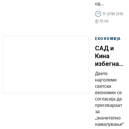
од...
11. ЈУЛИ 2018.
@ 15:48
ЕКОНОМИЈА
САД и
Кина
избегнаа
царинска
Двете
војна
најголеми
светски
економии се
согласија да
преговараат
за
„значително
намалување“