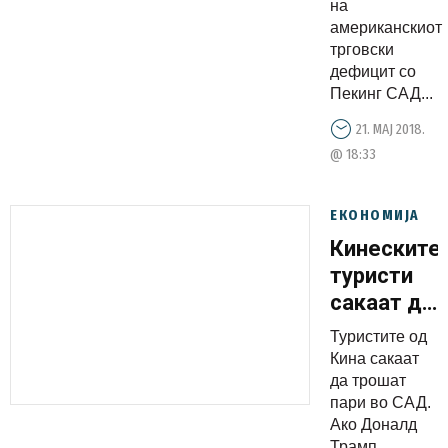
на
американскиот
трговски
дефицит со
Пекинг САД...
21. МАЈ 2018.
@ 18:33
ЕКОНОМИЈА
Кинеските
туристи
сакаат да
трошат
Туристите од
пари во
Кина сакаат
САД
да трошат
пари во САД.
Ако Доналд
Трамп