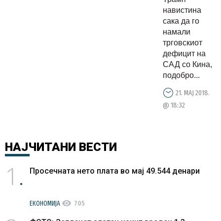
навистина
сака да го
намали
трговскиот
дефицит на
САД со Кина,
подобро...
21. МАЈ 2018.
@ 18:32
НАЈЧИТАНИ
ВЕСТИ
1
Просечната нето плата во мај 49.544 денари
visibility
ЕКОНОМИЈА
705