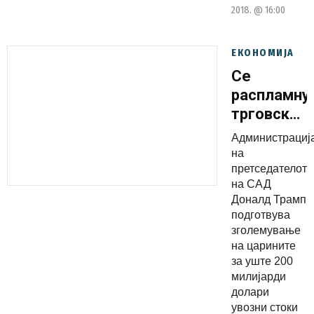
2018. @ 16:00
ЕКОНОМИЈА
Се
распламну
трговскат
војна:
Aдминистрациј
САД
на
подготвув
претседателот
на САД
нов круг
Доналд Трамп
царини,
подготвува
Кина крои
зголемување
одмазда!
на царините
за уште 200
милијарди
долари
увозни стоки