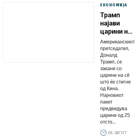
ЕКОНОМИЈА
Трамп
најави
царини на
сѐ што ќе
Американскиот
стигне од
претседател,
Кина
Доналд
Трамп, се
закани со
царини на сѐ
што ќе стигне
од Кина.
Најновиот
пакет
предвидува
царини од 25
отсто...
08. АВГУСТ