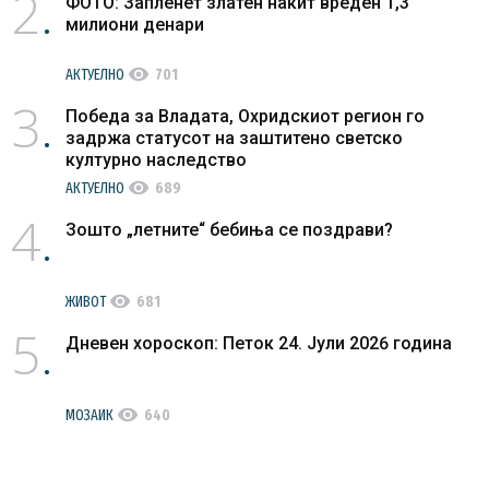
2
ФОТО: Запленет златен накит вреден 1,3
милиони денари
visibility
АКТУЕЛНО
701
3
Победа за Владата, Охридскиот регион го
задржа статусот на заштитено светско
културно наследство
visibility
АКТУЕЛНО
689
4
Зошто „летните“ бебиња се поздрави?
visibility
ЖИВОТ
681
5
Дневен хороскоп: Петок 24. Јули 2026 година
visibility
МОЗАИК
640