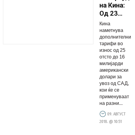
на Кина:
Од 23
август
Кина
нови
наметнува
царини за
дополнителни
тарифи во
САД
износ од 25
отсто до 16
милијарди
американски
долари за
увоз од САД,
кои ќе се
применуваат
на разни...
09. АВГУСТ
2018. @ 10:51