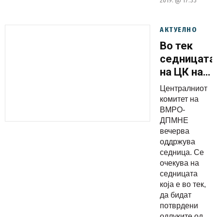
2019. @ 17:33
АКТУЕЛНО
Во тек
седницата
на ЦК на
ВМРО-
Централниот
ДПМНЕ
комитет на
ВМРО-
ДПМНЕ
вечерва
оддржува
седница. Се
очекува на
седницата
која е во тек,
да бидат
потврдени
одлуките од