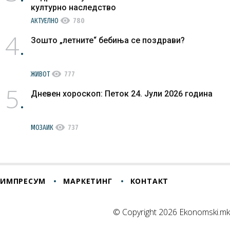
културно наследство
visibility
АКТУЕЛНО
780
4
Зошто „летните“ бебиња се поздрави?
visibility
ЖИВОТ
777
5
Дневен хороскоп: Петок 24. Јули 2026 година
visibility
МОЗАИК
737
ИМПРЕСУМ
МАРКЕТИНГ
КОНТАКТ
© Copyright 2026 Ekonomski.mk