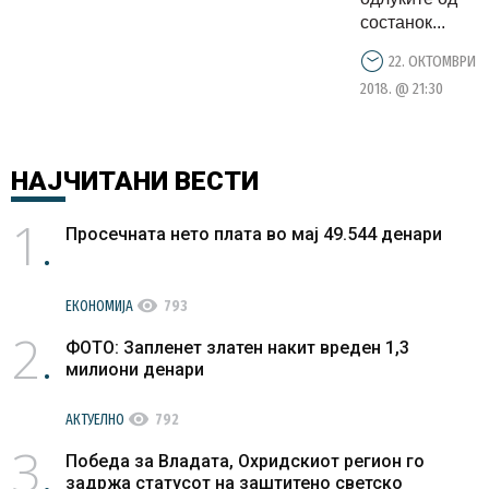
состанок...
22. ОКТОМВРИ
2018. @ 21:30
НАЈЧИТАНИ
ВЕСТИ
1
Просечната нето плата во мај 49.544 денари
visibility
ЕКОНОМИЈА
793
2
ФОТО: Запленет златен накит вреден 1,3
милиони денари
visibility
АКТУЕЛНО
792
3
Победа за Владата, Охридскиот регион го
задржа статусот на заштитено светско