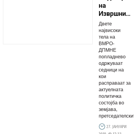
на
Извршниот
и
Двете
Централни
највисоки
комитет
тела на
ВМРО-
на ВМРО-
ДПМНЕ
ДПМНЕ
попладнево
одржуваат
седници на
кои
расправаат за
актуелната
политичка
состојба во
земјава,
претседателскит
27. ЈАНУАРИ