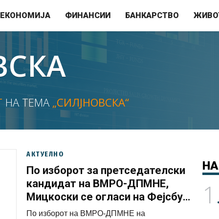
ЕКОНОМИЈА
ФИНАНСИИ
БАНКАРСТВО
ЖИВО
ВСКА
Т
НА ТЕМА
„СИЛЈНОВСКА“
АКТУЕЛНО
НА
По изборот за претседателски
кандидат на ВМРО-ДПМНЕ,
1
Мицкоски се огласи на Фејсбук:
Одиме на заедничка голема
По изборот на ВМРО-ДПМНЕ на