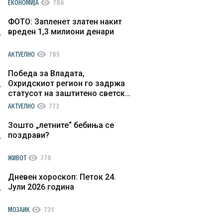
visibility
ЕКОНОМИЈА
786
ФОТО: Запленет златен накит
вреден 1,3 милиони денари
visibility
АКТУЕЛНО
785
Победа за Владата,
Охридскиот регион го задржа
статусот на заштитено светско
културно наследство
visibility
АКТУЕЛНО
773
Зошто „летните“ бебиња се
поздрави?
visibility
ЖИВОТ
770
Дневен хороскоп: Петок 24.
Јули 2026 година
visibility
МОЗАИК
731