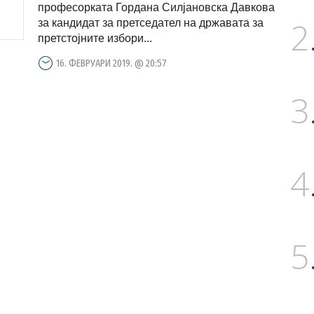
победа, за Македонија!
професорката Гордана Силјановска Давкова
2
за кандидат за претседател на државата за
претстојните избори...
16. ФЕВРУАРИ 2019. @ 20:57
3
4
5