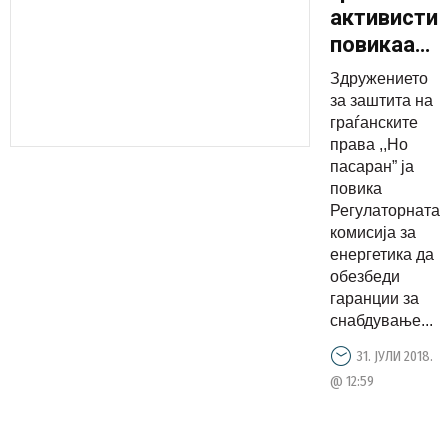
активисти
повикаа
да се
Здружението
обезбедат
за заштита на
гаранции
граѓанските
права ,,Но
за
пасаран” ја
скопјани
повика
да не
Регулаторната
останат
комисија за
енергетика да
без парно
обезбеди
греење
гаранции за
снабдување...
31. ЈУЛИ 2018.
@ 12:59