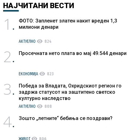
НАЈЧИТАНИ
ВЕСТИ
1
ФОТО: Запленет златен накит вреден 1,3
милиони денари
visibility
АКТУЕЛНО
824
2
Просечната нето плата во мај 49.544 денари
visibility
ЕКОНОМИЈА
823
3
Победа за Владата, Охридскиот регион го
задржа статусот на заштитено светско
културно наследство
visibility
АКТУЕЛНО
808
4
Зошто „летните“ бебиња се поздрави?
visibility
ЖИВОТ
806