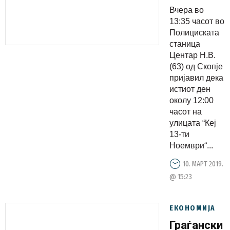
од куче
Вчера во
13:35 часот во
Полициската
станица
Центар Н.В.
(63) од Скопје
пријавил дека
истиот ден
околу 12:00
часот на
улицата “Кеј
13-ти
Ноември“...
10. МАРТ 2019.
@ 15:23
ЕКОНОМИЈА
Граѓански