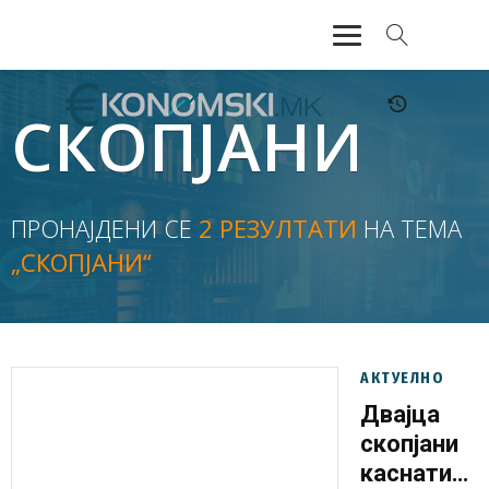
АКТУЕЛНО
СКОПЈАНИ
ЕКОНОМИЈА
ФИНАНСИИ
ПРОНАЈДЕНИ СЕ
2 РЕЗУЛТАТИ
НА ТЕМА
„СКОПЈАНИ“
БАНКАРСТВО
ЖИВОТ
МОЗАИК
АКТУЕЛНО
Двајца
скопјани
каснати