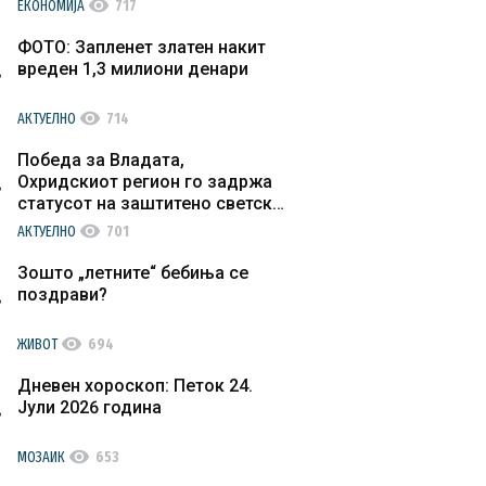
visibility
ЕКОНОМИЈА
717
ФОТО: Запленет златен накит
вреден 1,3 милиони денари
visibility
АКТУЕЛНО
714
Победа за Владата,
Охридскиот регион го задржа
статусот на заштитено светско
културно наследство
visibility
АКТУЕЛНО
701
Зошто „летните“ бебиња се
поздрави?
visibility
ЖИВОТ
694
Дневен хороскоп: Петок 24.
Јули 2026 година
visibility
МОЗАИК
653