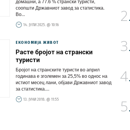
домашни, а 77.6 % странски туристи,
соопшти Државниот завод за статистика.
2
Во...
14. ЈУЛИ 2025. @ 10:16
3
ЕКОНОМИЈА ЖИВОТ
Расте бројот на странски
туристи
4
Бројот на странските туристи во април
годинава е зголемен за 25,5% во однос на
истиот месец лани, објави Државниот завод
за статистика....
13. ЈУНИ 2018. @ 11:55
5