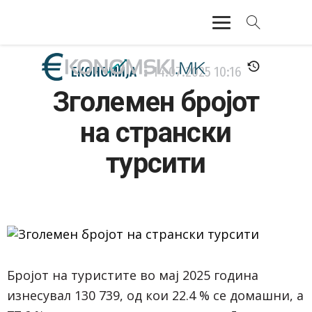
АКТУЕЛНО
ЕКОНОМИЈА
14.07.2025
10:16
Зголемен бројот
ЕКОНОМИЈА
на странски
ФИНАНСИИ
турсити
БАНКАРСТВО
ЖИВОТ
МОЗАИК
Бројот на туристите во мај 2025 година
изнесувал 130 739, од кои 22.4 % се домашни, а