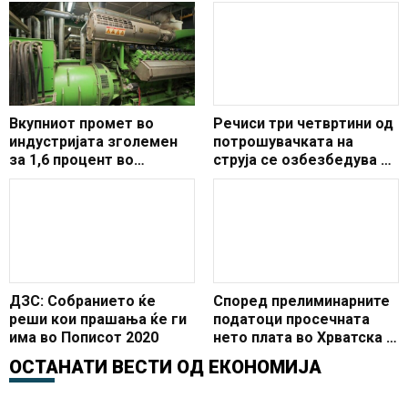
Вкупниот промет во
Речиси три четвртини од
индустријата зголемен
потрошувачката на
за 1,6 процент во
струја се озбезбедува од
февруари на годишно
домашни извори
ниво
ДЗС: Собранието ќе
Според прелиминарните
реши кои прашања ќе ги
податоци просечната
има во Пописот 2020
нето плата во Хрватска е
835 евра
ОСТАНАТИ ВЕСТИ ОД
ЕКОНОМИЈА