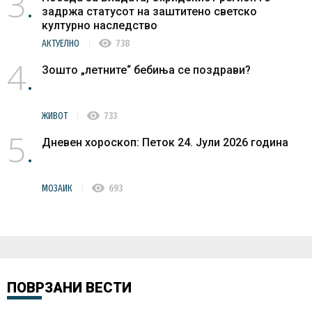
3
задржа статусот на заштитено светско
културно наследство
visibility
АКТУЕЛНО
738
4
Зошто „летните“ бебиња се поздрави?
visibility
ЖИВОТ
733
5
Дневен хороскоп: Петок 24. Јули 2026 година
visibility
МОЗАИК
693
ПОВРЗАНИ ВЕСТИ