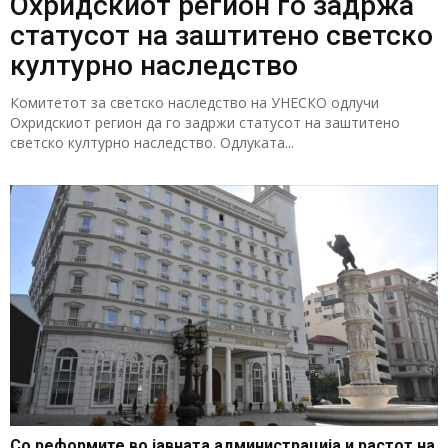
Охридскиот регион го задржа
статусот на заштитено светско
културно наследство
Комитетот за светско наследство на УНЕСКО одлучи
Охридскиот регион да го задржи статусот на заштитено
светско културно наследство. Одлуката...
Со реформите во јавната администрација и растот на