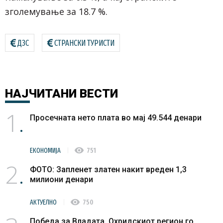
зголемување за 18.7 %.
ДЗС
СТРАНСКИ ТУРИСТИ
НАЈЧИТАНИ
ВЕСТИ
1
Просечната нето плата во мај 49.544 денари
visibility
ЕКОНОМИЈА
751
2
ФОТО: Запленет златен накит вреден 1,3
милиони денари
visibility
АКТУЕЛНО
750
Победа за Владата, Охридскиот регион го