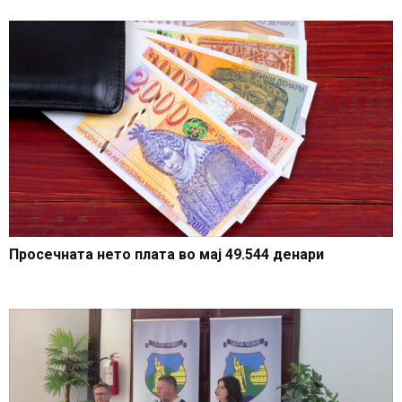
Просечната нето плата во мај 49.544 денари