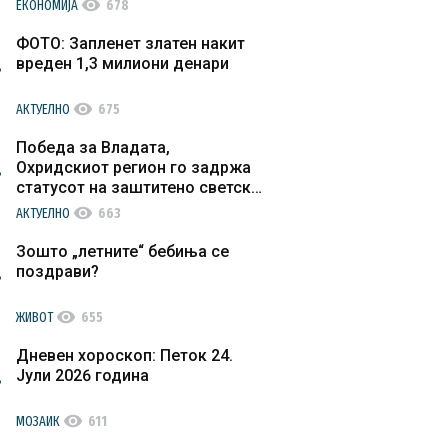
visibility
ЕКОНОМИЈА
678
ФОТО: Запленет златен накит
вреден 1,3 милиони денари
visibility
АКТУЕЛНО
675
Победа за Владата,
Охридскиот регион го задржа
статусот на заштитено светско
културно наследство
visibility
АКТУЕЛНО
663
Зошто „летните“ бебиња се
поздрави?
visibility
ЖИВОТ
655
Дневен хороскоп: Петок 24.
Јули 2026 година
visibility
МОЗАИК
611