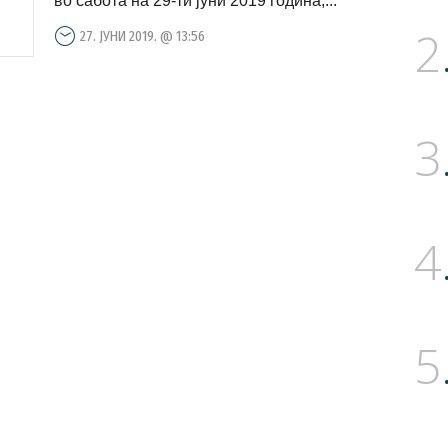
во сабота на 29-ти јуни 2019 година,...
2
27. ЈУНИ 2019. @ 13:56
3
4
5