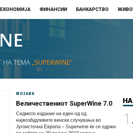
ЕКОНОМИЈА
ФИНАНСИИ
БАНКАРСТВО
ЖИВО
INE
Т
НА ТЕМА
„SUPERWINE“
МОЗАИК
НА
Величествениот SuperWinе 7.0
1
Седмото издание на еден од од
највозбудливите вински случувања во
Југоисточна Европа – Superwinе ќе се одржи