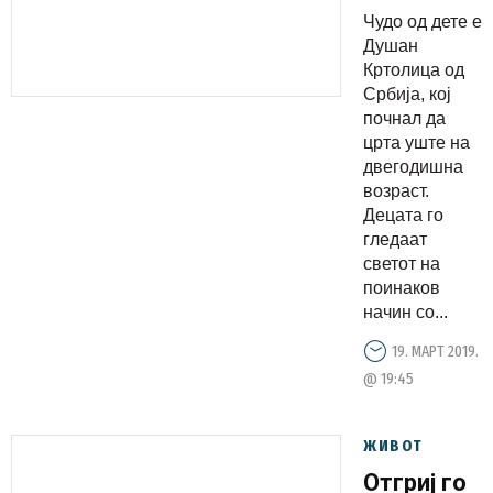
се
Чудо од дете е
воодушеви
Душан
од
Кртолица од
Србија, кој
неговиот
почнал да
талент
црта уште на
(ФОТО)
двегодишна
возраст.
Децата го
гледаат
светот на
поинаков
начин со...
19. МАРТ 2019.
@ 19:45
ЖИВОТ
Отгриј го