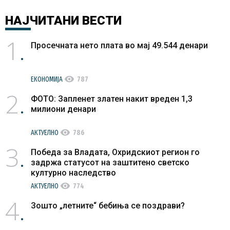
НАЈЧИТАНИ
ВЕСТИ
1
Просечната нето плата во мај 49.544 денари
visibility
ЕКОНОМИЈА
787
2
ФОТО: Запленет златен накит вреден 1,3
милиони денари
visibility
АКТУЕЛНО
786
3
Победа за Владата, Охридскиот регион го
задржа статусот на заштитено светско
културно наследство
visibility
АКТУЕЛНО
774
4
Зошто „летните“ бебиња се поздрави?