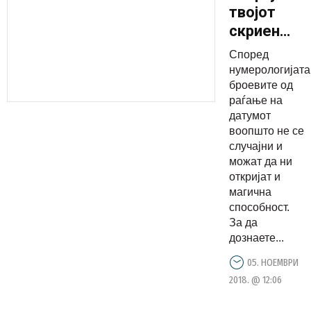
твојот
скриен
талент
Според
според
нумерологијата
денот на
броевите од
раѓање на
раѓање
датумот
воопшто не се
случајни и
можат да ни
откријат и
магична
способност.
За да
дознаете...
05. НОЕМВРИ
2018. @ 12:06