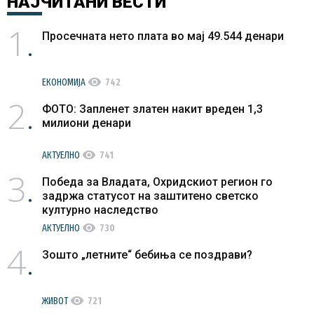
НАЈЧИТАНИ
ВЕСТИ
1
Просечната нето плата во мај 49.544 денари
visibility
ЕКОНОМИЈА
742
2
ФОТО: Запленет златен накит вреден 1,3
милиони денари
visibility
АКТУЕЛНО
741
3
Победа за Владата, Охридскиот регион го
задржа статусот на заштитено светско
културно наследство
visibility
АКТУЕЛНО
730
4
Зошто „летните“ бебиња се поздрави?
visibility
ЖИВОТ
721