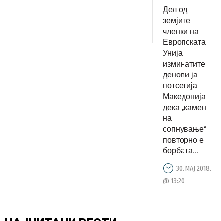
не само
Дел од
што е
земјите
заробена
членки на
Европската
политички,
Унија
туку е и
изминатите
економски
денови ја
што
потсетија
Македонија
претставу
дека „камен
пречка во
на
борбата
сопнување“
со
повторно е
корупцијат
борбата...
30. МАЈ 2018.
@ 13:20