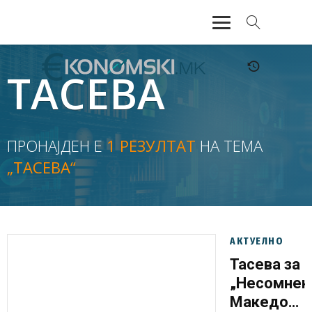
АКТУЕЛНО
ТАСЕВА
ЕКОНОМИЈА
ФИНАНСИИ
ПРОНАЈДЕН Е
1 РЕЗУЛТАТ
НА ТЕМА
„ТАСЕВА“
БАНКАРСТВО
ЖИВОТ
МОЗАИК
АКТУЕЛНО
Тасева за
„Несомнен
Македониј