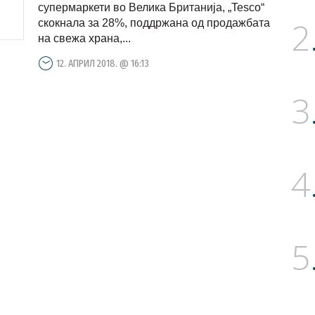
супермаркети во Велика Британија, „Tesco“
2
скокнала за 28%, поддржана од продажбата
на свежа храна,...
12. АПРИЛ 2018. @ 16:13
3
4
5