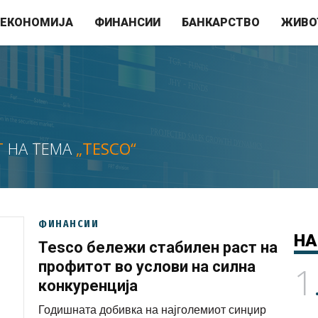
ЕКОНОМИЈА
ФИНАНСИИ
БАНКАРСТВО
ЖИВО
Т
НА ТЕМА
„TESCO“
ФИНАНСИИ
НА
Tesco бележи стабилен раст на
профитот во услови на силна
1
конкуренција
Годишната добивка на најголемиот синџир