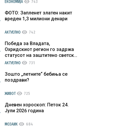
visibility
ЕКОНОМИЈА
743
ФОТО: Запленет златен накит
вреден 1,3 милиони денари
visibility
АКТУЕЛНО
742
Победа за Владата,
Охридскиот регион го задржа
статусот на заштитено светско
културно наследство
visibility
АКТУЕЛНО
731
Зошто „летните“ бебиња се
поздрави?
visibility
ЖИВОТ
725
Дневен хороскоп: Петок 24.
Јули 2026 година
visibility
МОЗАИК
684