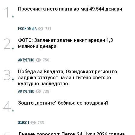
1
Просечната нето плата во мај 49.544 денари
visibility
ЕКОНОМИЈА
751
2
ФОТО: Запленет златен накит вреден 1,3
милиони денари
visibility
АКТУЕЛНО
750
3
Победа за Владата, Охридскиот регион го
задржа статусот на заштитено светско
културно наследство
visibility
АКТУЕЛНО
738
4
Зошто „летните“ бебиња се поздрави?
visibility
ЖИВОТ
733
Дневен хороскоп: Петок 24. Јули 2026 година