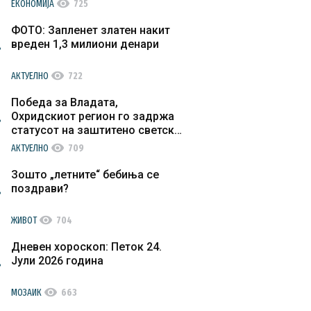
visibility
ЕКОНОМИЈА
725
ФОТО: Запленет златен накит
вреден 1,3 милиони денари
visibility
АКТУЕЛНО
722
Победа за Владата,
Охридскиот регион го задржа
статусот на заштитено светско
културно наследство
visibility
АКТУЕЛНО
709
Зошто „летните“ бебиња се
поздрави?
visibility
ЖИВОТ
704
Дневен хороскоп: Петок 24.
Јули 2026 година
visibility
МОЗАИК
663