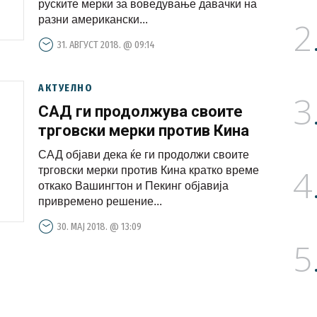
руските мерки за воведување давачки на
разни американски...
2
31. АВГУСТ 2018. @ 09:14
АКТУЕЛНО
3
САД ги продолжува своите
трговски мерки против Кина
САД објави дека ќе ги продолжи своите
4
трговски мерки против Кина кратко време
откако Вашингтон и Пекинг објавија
привремено решение...
30. МАЈ 2018. @ 13:09
5