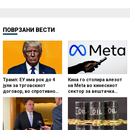
ПОВРЗАНИ ВЕСТИ
Трамп: ЕУ има рок до 4
Кина го стопира влезот
јули за трговскиот
на Meta во кинескиот
договор, во спротивно
сектор за вештачка
следуваат повисоки
интелигенција
царини