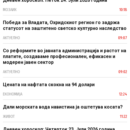
Дневен хороскоп: Петок 24. Јули 2026 година
МОЗАИК
10:18
Победа за Владата, Охридскиот регион го задржа
статусот на заштитено светско културно наследство
АКТУЕЛНО
09:07
Со реформите во јавната администрација и растот на
платите, создаваме професионален, ефикасен и
модерен јавен сектор
АКТУЕЛНО
09:02
Цената на нафтата скокна на 94 долари
ЕКОНОМИЈА
12:24
Дали морската вода навистина ја оштетува косата?
ЖИВОТ
11:22
Дневен хороскоп: Четврток 23. Јули 2026 година