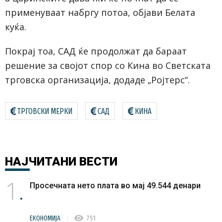
применуваат набргу потоа, објави Белата
куќа.
Покрај тоа, САД ќе продолжат да бараат
решение за својот спор со Кина во Светската
трговска организација, додаде „Ројтерс“.
ТРГОВСКИ МЕРКИ
САД
КИНА
НАЈЧИТАНИ
ВЕСТИ
1
Просечната нето плата во мај 49.544 денари
visibility
ЕКОНОМИЈА
751