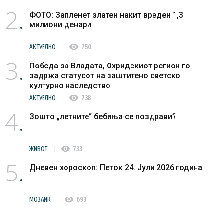
2
ФОТО: Запленет златен накит вреден 1,3
милиони денари
visibility
АКТУЕЛНО
750
3
Победа за Владата, Охридскиот регион го
задржа статусот на заштитено светско
културно наследство
visibility
АКТУЕЛНО
738
4
Зошто „летните“ бебиња се поздрави?
visibility
ЖИВОТ
733
5
Дневен хороскоп: Петок 24. Јули 2026 година
visibility
МОЗАИК
693