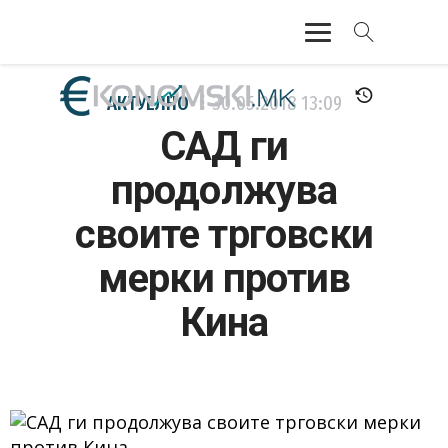
АКТУЕЛНО
АКТУЕЛНО
30.05.2018
13:09
САД ги
ЕКОНОМИЈА
продолжува
ФИНАНСИИ
своите трговски
БАНКАРСТВО
мерки против
ЖИВОТ
Кина
МОЗАИК