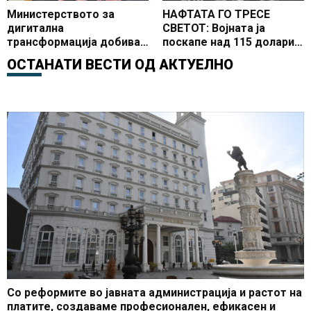
Министерството за
НАФТАТА ГО ТРЕСЕ
дигитална
СВЕТОТ: Војната ја
трансформација добива
поскапе над 115 долари
сериозна поддршка од
за барел
ОСТАНАТИ ВЕСТИ ОД
АКТУЕЛНО
Стратешкиот дијалог со
САД
Со реформите во јавната администрација и растот на
платите, создаваме професионален, ефикасен и