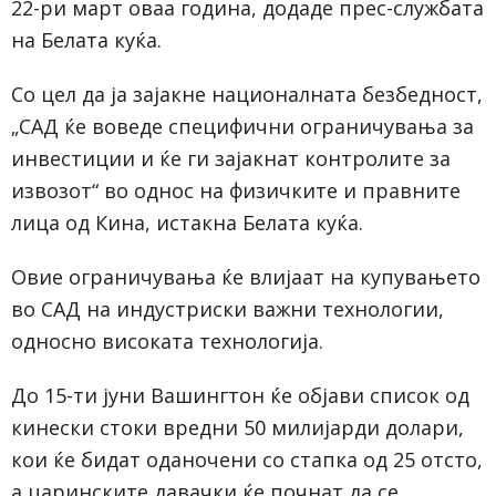
22-ри март оваа година, додаде прес-службата
на Белата куќа.
Со цел да ја зајакне националната безбедност,
„САД ќе воведе специфични ограничувања за
инвестиции и ќе ги зајакнат контролите за
извозот“ во однос на физичките и правните
лица од Кина, истакна Белата куќа.
Овие ограничувања ќе влијаат на купувањето
во САД на индустриски важни технологии,
односно високата технологија.
До 15-ти јуни Вашингтон ќе објави список од
кинески стоки вредни 50 милијарди долари,
кои ќе бидат оданочени со стапка од 25 отсто,
а царинските давачки ќе почнат да се