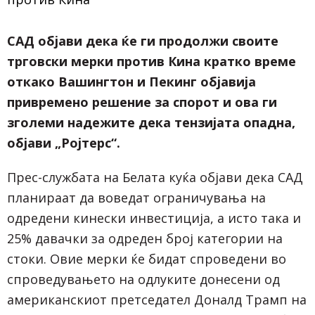
САД објави дека ќе ги продолжи своите
трговски мерки против Кина кратко време
откако Вашингтон и Пекинг објавија
привремено решение за спорот и ова ги
зголеми надежите дека тензијата опадна,
објави „Ројтерс“.
Прес-службата на Белата куќа објави дека САД
планираат да воведат ограничувања на
одредени кинески инвестиција, а исто така и
25% давачки за одреден број категории на
стоки. Овие мерки ќе бидат спроведени во
спроведувањето на одлуките донесени од
американскиот претседател Доналд Трамп на