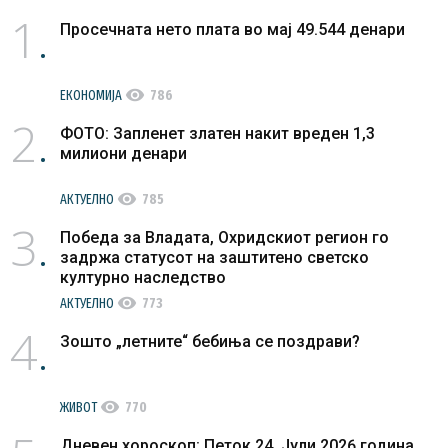
1
Просечната нето плата во мај 49.544 денари
visibility
ЕКОНОМИЈА
786
2
ФОТО: Запленет златен накит вреден 1,3
милиони денари
visibility
АКТУЕЛНО
785
3
Победа за Владата, Охридскиот регион го
задржа статусот на заштитено светско
културно наследство
visibility
АКТУЕЛНО
773
4
Зошто „летните“ бебиња се поздрави?
visibility
ЖИВОТ
770
Дневен хороскоп: Петок 24. Јули 2026 година