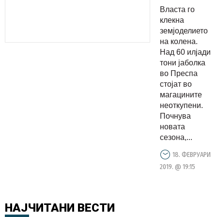
земјодели
Власта го
на
клекна
колена,
земјоделието
на колена.
над
Над 60 илјади
60.000
тони јаболка
тони
во Преспа
јаболка
стојат во
магацините
во Преспа
неоткупени.
стојат во
Почнува
магацинит
новата
неоткупен
сезона,...
18. ФЕВРУАРИ
2019. @ 19:15
НАЈЧИТАНИ
ВЕСТИ