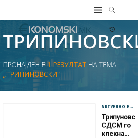
АКТУЕЛНО
ТРИПИНОВСК
ЕКОНОМИЈА
ФИНАНСИИ
ПРОНАЈДЕН Е
1 РЕЗУЛТАТ
НА ТЕМА
„ТРИПИНОВСКИ“
БАНКАРСТВО
ЖИВОТ
МОЗАИК
АКТУЕЛНО ЕКОНОМИЈА
Трипуновск
СДСМ го
клекна