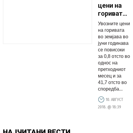
цени на
горивата
во
Увозните цени
земјава
на горивата
во јуни
во земјава во
јуни годинава
годинава
се повисоки
се
за 0,8 отсто во
повисоки
однос на
претходниот
месец и за
41,7 отсто во
споредба...
10. АВГУСТ
2018. @ 18:39
НАЈЧИТАНИ
ВЕСТИ