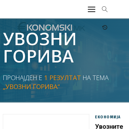
АКТУЕЛНО
УВОЗНИ
ЕКОНОМИЈА
ГОРИВА
ФИНАНСИИ
БАНКАРСТВО
ПРОНАЈДЕН Е
1 РЕЗУЛТАТ
НА ТЕМА
„УВОЗНИ ГОРИВА“
ЖИВОТ
МОЗАИК
ЕКОНОМИЈА
Увозните