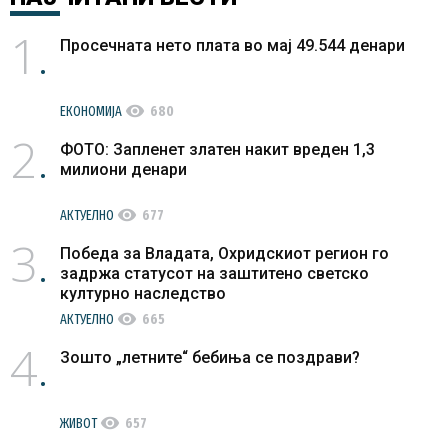
1
Просечната нето плата во мај 49.544 денари
visibility
ЕКОНОМИЈА
680
2
ФОТО: Запленет златен накит вреден 1,3
милиони денари
visibility
АКТУЕЛНО
677
3
Победа за Владата, Охридскиот регион го
задржа статусот на заштитено светско
културно наследство
visibility
АКТУЕЛНО
665
4
Зошто „летните“ бебиња се поздрави?
visibility
ЖИВОТ
657