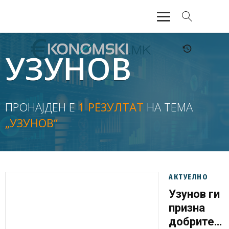
АКТУЕЛНО
УЗУНОВ
ЕКОНОМИЈА
ФИНАНСИИ
ПРОНАЈДЕН Е
1 РЕЗУЛТАТ
НА ТЕМА
„УЗУНОВ“
БАНКАРСТВО
ЖИВОТ
МОЗАИК
АКТУЕЛНО
Узунов ги
призна
добрите