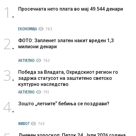
1
прогресив
Просечната нето плата во мај 49.544 денари
данок
visibility
ЕКОНОМИЈА
763
2
ФОТО: Запленет златен накит вреден 1,3
милиони денари
visibility
АКТУЕЛНО
762
3
Победа за Владата, Охридскиот регион го
задржа статусот на заштитено светско
културно наследство
visibility
АКТУЕЛНО
751
4
Зошто „летните“ бебиња се поздрави?
visibility
ЖИВОТ
745
Дневен хороскоп: Петок 24. Јули 2026 година