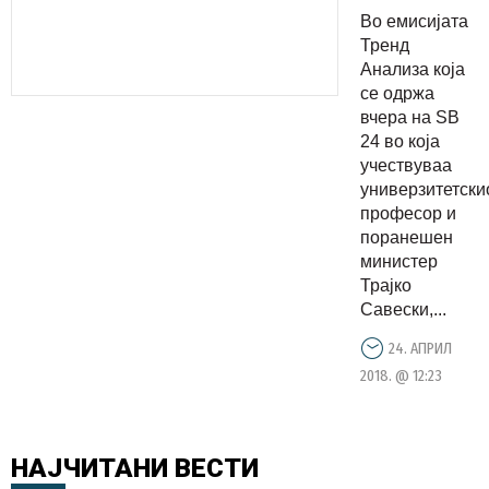
економски
Во емисијата
политики
Тренд
на ВМРО
Анализа која
се одржа
ДПМНЕ :
вчера на ЅВ
Условите
24 во која
се сосема
учествуваа
различни
универзитетски
професор и
сега од
поранешен
2006-
министер
економија
Трајко
беше
Савески,...
урнисана
24. АПРИЛ
сега е
2018. @ 12:23
развиена
и може
да се
НАЈЧИТАНИ
ВЕСТИ
воведе