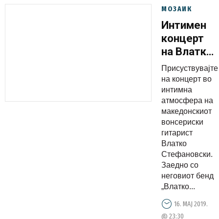
МОЗАИК
Интимен
концерт
на Влатко
Стефановс
Присуствувајте
Трио
на концерт во
интимна
атмосфера на
македонскиот
вонсериски
гитарист
Влатко
Стефановски.
Заедно со
неговиот бенд
„Влатко...
16. МАЈ 2019.
@ 23:30