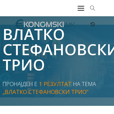
АКТУЕЛНО
ВЛАТКО
ЕКОНОМИЈА
СТЕФАНОВСК
ФИНАНСИИ
ТРИО
БАНКАРСТВО
ЖИВОТ
ПРОНАЈДЕН Е
1 РЕЗУЛТАТ
НА ТЕМА
МОЗАИК
„ВЛАТКО СТЕФАНОВСКИ ТРИО“