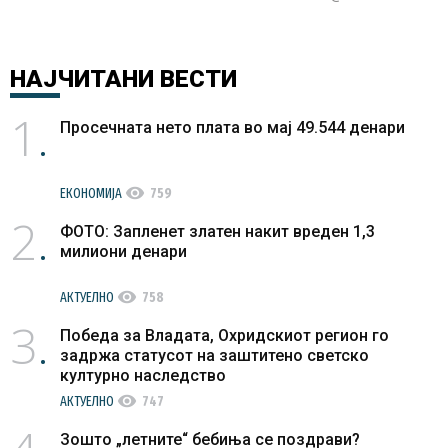
НАЈЧИТАНИ
ВЕСТИ
1
Просечната нето плата во мај 49.544 денари
visibility
ЕКОНОМИЈА
759
2
ФОТО: Запленет златен накит вреден 1,3
милиони денари
visibility
АКТУЕЛНО
758
3
Победа за Владата, Охридскиот регион го
задржа статусот на заштитено светско
културно наследство
visibility
АКТУЕЛНО
747
Зошто „летните“ бебиња се поздрави?