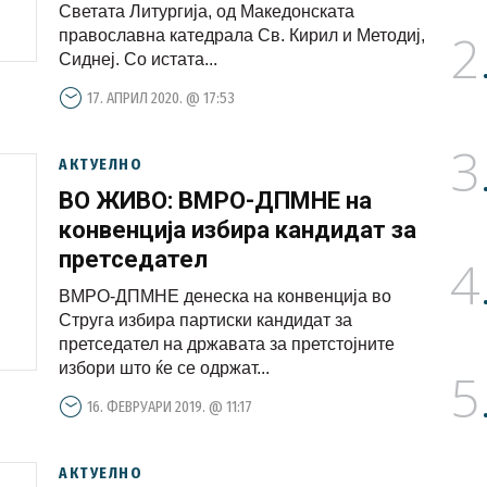
Светата Литургија, од Македонската
2
православна катедрала Св. Кирил и Методиј,
Сиднеј. Со истата...
17. АПРИЛ 2020. @ 17:53
3
АКТУЕЛНО
ВО ЖИВО: ВМРО-ДПМНЕ на
конвенција избира кандидат за
претседател
4
ВМРО-ДПМНЕ денеска на конвенција во
Струга избира партиски кандидат за
претседател на државата за претстојните
избори што ќе се одржат...
5
16. ФЕВРУАРИ 2019. @ 11:17
АКТУЕЛНО