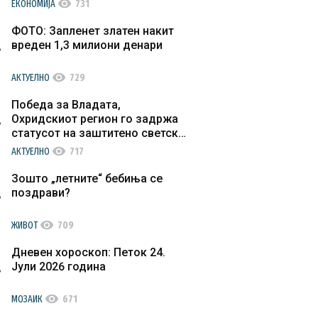
visibility
ЕКОНОМИЈА
731
ФОТО: Запленет златен накит
вреден 1,3 милиони денари
visibility
АКТУЕЛНО
729
Победа за Владата,
Охридскиот регион го задржа
статусот на заштитено светско
културно наследство
visibility
АКТУЕЛНО
717
Зошто „летните“ бебиња се
поздрави?
visibility
ЖИВОТ
709
Дневен хороскоп: Петок 24.
Јули 2026 година
visibility
МОЗАИК
671