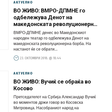
АКТУЕЛНО
ВО ЖИВО: ВМРО-ДПМНЕ го
одбележува Денот на
македонската револуционерна
борба
ВМРО-ДПМНЕ денес во Македонскиот
народен театар го одбележува Денот на
македонската револуционерна борба. На
настанот ќе се обрати...
23. ОКТОМВРИ 2018. @ 18:44
АКТУЕЛНО
ВО ЖИВО: Вучиќ се обраќа во
Косово
Претседателот на Србија Александар Вучиќ
во моментов држи говор во Косовска
Митровица. Насобраниот народ на