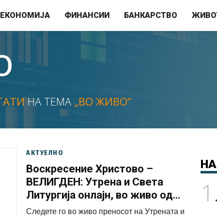
ЕКОНОМИЈА
ФИНАНСИИ
БАНКАРСТВО
ЖИВО
О
ТАТИ
НА ТЕМА
„ВО ЖИВО“
АКТУЕЛНО
НА
Воскресение Христово –
ВЕЛИГДЕН: Утрена и Света
1
Литургија онлајн, во живо од
Австралија
Следете го во живо преносот на Утрената и