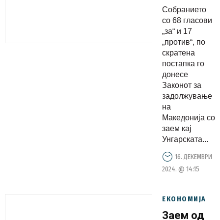
за
Собранието
вториот
со 68 гласови
дел од
„за“ и 17
„против“, по
унгарскиот
скратена
заем
постапка го
донесе
Законот за
задолжување
на
Македонија со
заем кај
Унгарската...
16. ДЕКЕМВРИ
2024. @ 14:15
ЕКОНОМИЈА
Заем од