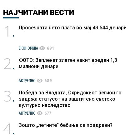
НАЈЧИТАНИ
ВЕСТИ
1
Просечната нето плата во мај 49.544 денари
visibility
ЕКОНОМИЈА
691
2
ФОТО: Запленет златен накит вреден 1,3
милиони денари
visibility
АКТУЕЛНО
689
3
Победа за Владата, Охридскиот регион го
задржа статусот на заштитено светско
културно наследство
visibility
АКТУЕЛНО
677
4
Зошто „летните“ бебиња се поздрави?