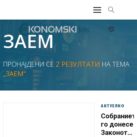
АКТУЕЛНО
ЗАЕМ
ЕКОНОМИЈА
ФИНАНСИИ
ПРОНАЈДЕНИ СЕ
2 РЕЗУЛТАТИ
НА ТЕМА
„ЗАЕМ“
БАНКАРСТВО
ЖИВОТ
МОЗАИК
АКТУЕЛНО
Собраниет
го донесе
Законот