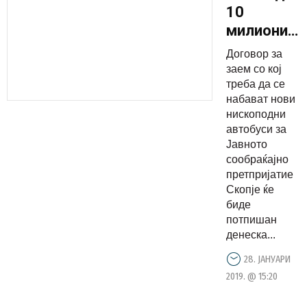
10
милиони
евра од
Договор за
ЕБОР за
заем со кој
нови
треба да се
набават нови
автобуси
нископодни
за ЈСП
автобуси за
Јавното
сообраќајно
претпријатие
Скопје ќе
биде
потпишан
денеска...
28. ЈАНУАРИ
2019. @ 15:20