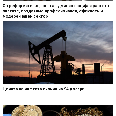
Со реформите во јавната администрација и растот на
платите, создаваме професионален, ефикасен и
модерен јавен сектор
Цената на нафтата скокна на 94 долари