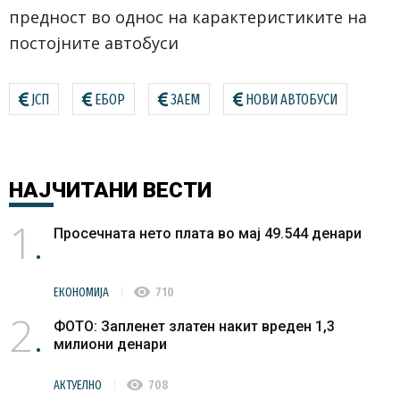
предност во однос на карактеристиките на
постојните автобуси
ЈСП
ЕБОР
ЗАЕМ
НОВИ АВТОБУСИ
НАЈЧИТАНИ
ВЕСТИ
1
Просечната нето плата во мај 49.544 денари
visibility
ЕКОНОМИЈА
710
2
ФОТО: Запленет златен накит вреден 1,3
милиони денари
visibility
АКТУЕЛНО
708