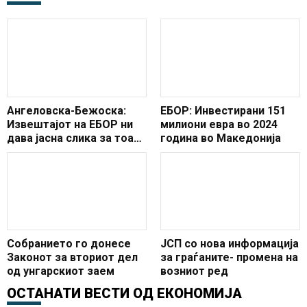
Ангеловска-Бежоска:
ЕБОР: Инвестирани 151
Извештајот на ЕБОР ни
милиони евра во 2024
дава јасна слика за тоа
година во Македонија
каде се наоѓаме на
патот кон постигнување
одржлива пазарна
економија
Собранието го донесе
ЈСП со нова информација
Законот за вториот дел
за граѓаните- промена на
од унгарскиот заем
возниот ред
ОСТАНАТИ ВЕСТИ ОД
ЕКОНОМИЈА