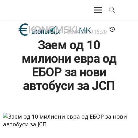
АКТУЕЛНО
ЕКОНОМИЈА
28.01.2019
15:20
Заем од 10
ЕКОНОМИЈА
милиони евра од
ФИНАНСИИ
ЕБОР за нови
БАНКАРСТВО
автобуси за ЈСП
ЖИВОТ
МОЗАИК