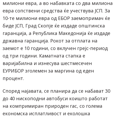
милиони евра, а во набавката со два милиона
евра сопствени средства ќе учествува ЈСП. За
10-те милиони евра од ЕБОР заемопримач ќе
биде ЈСП, Град Скопје ќе издаде општинска
гаранција, а Република Македонија ќе издаде
државна гаранција. Рокот за отплата на
заемот е 10 години, со вклучен грејс-период
од три години. Каматната стапка е
варијабилна и изнесува шестмесечен
ЕУРИБОР зголемен за маргина од еден
процент.
Според најавата, се планира да се набават 30
до 40 нископодни автобуси коишто работат
на компримиран природен гас, со голема
економска исплатливост и еколошка