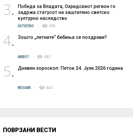
3
Победа за Владата, Охридскиот регион го
задржа статусот на заштитено светско
културно наследство
visibility
АКТУЕЛНО
695
4
Зошто „летните“ бебиња се поздрави?
visibility
ЖИВОТ
687
5
Дневен хороскоп: Петок 24. Јули 2026 година
visibility
МОЗАИК
645
ПОВРЗАНИ ВЕСТИ