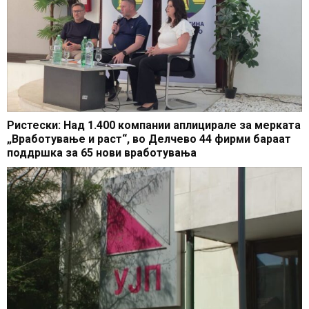
Ристески: Над 1.400 компании аплицирале за мерката
„Вработување и раст“, во Делчево 44 фирми бараат
поддршка за 65 нови вработувања