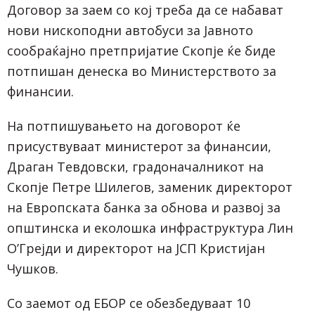
Договор за заем со кој треба да се набават
нови нископодни автобуси за Јавното
сообраќајно претпријатие Скопје ќе биде
потпишан денеска во Министерството за
финансии.
На потпишувањето на договорот ќе
присуствуваат министерот за финансии,
Драган Тевдовски, градоначалникот на
Скопје Петре Шилегов, заменик директорот
на Европската банка за обнова и развој за
општинска и еколошка инфраструктура Лин
О
’Грејди и директорот на ЈСП Кристијан
Чушков.
Со заемот од ЕБОР се обезбедуваат 10