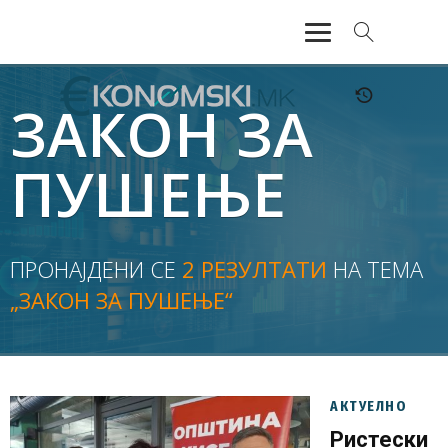
АКТУЕЛНО
ЗАКОН ЗА
ЕКОНОМИЈА
ПУШЕЊЕ
ФИНАНСИИ
БАНКАРСТВО
ПРОНАЈДЕНИ СЕ
2 РЕЗУЛТАТИ
НА ТЕМА
„ЗАКОН ЗА ПУШЕЊЕ“
ЖИВОТ
МОЗАИК
АКТУЕЛНО
Ристески