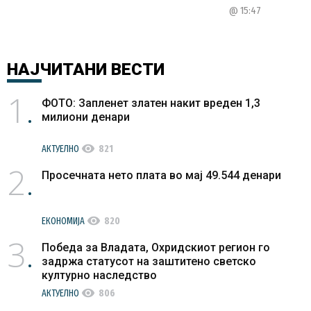
@ 15:47
НАЈЧИТАНИ
ВЕСТИ
1
ФОТО: Запленет златен накит вреден 1,3
милиони денари
visibility
АКТУЕЛНО
821
2
Просечната нето плата во мај 49.544 денари
visibility
ЕКОНОМИЈА
820
3
Победа за Владата, Охридскиот регион го
задржа статусот на заштитено светско
културно наследство
visibility
АКТУЕЛНО
806