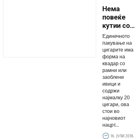
Нема
повеќе
кутии со
19
Единечното
цигари,
пакување на
ниту
цигарите има
форма на
„Лајт“
квадар со
ниту било
рамни или
каков
заоблени
натпис кој
ивици и
содржи
сугерира
најмалку 20
намалена
цигари, ова
штетност
стои во
најновиот
нацрт...
16. ЈУЛИ 2018.