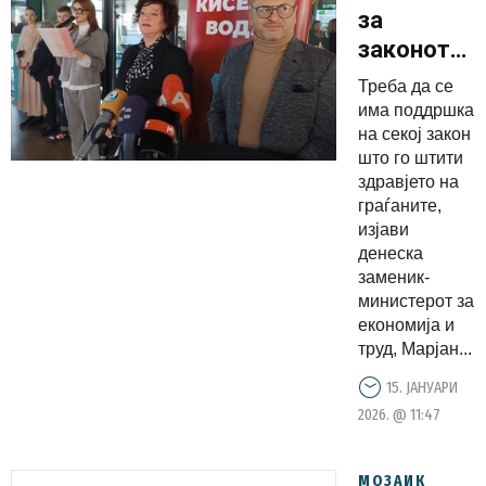
за
законот
против
Треба да се
пушење:
има поддршка
Треба да
на секој закон
што го штити
се
здравјето на
поддржи
граѓаните,
секој
изјави
закон што
денеска
заменик-
го штити
министерот за
здравјето
економија и
труд, Марјан...
15. ЈАНУАРИ
2026. @ 11:47
МОЗАИК