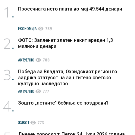
1
Просечната нето плата во мај 49.544 денари
visibility
ЕКОНОМИЈА
789
2
ФОТО: Запленет златен накит вреден 1,3
милиони денари
visibility
АКТУЕЛНО
788
3
Победа за Владата, Охридскиот регион го
задржа статусот на заштитено светско
културно наследство
visibility
АКТУЕЛНО
777
4
Зошто „летните“ бебиња се поздрави?
visibility
ЖИВОТ
773
Дневен хороскоп: Петок 24. Јули 2026 година