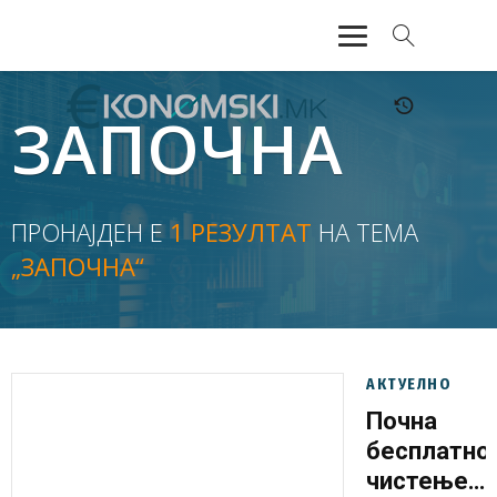
АКТУЕЛНО
ЗАПОЧНА
ЕКОНОМИЈА
ФИНАНСИИ
ПРОНАЈДЕН Е
1 РЕЗУЛТАТ
НА ТЕМА
„ЗАПОЧНА“
БАНКАРСТВО
ЖИВОТ
МОЗАИК
АКТУЕЛНО
Почна
бесплатно
чистење