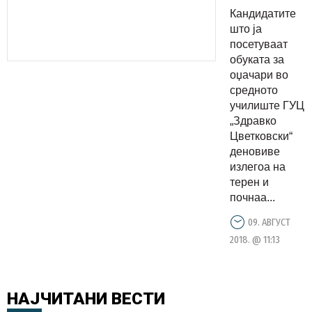
на 100
Кандидатите
оџаци во
што ја
главниот
посетуваат
обуката за
град
оџачари во
средното
училиште ГУЦ
„Здравко
Цветковски“
деновиве
излегоа на
терен и
почнаа...
09. АВГУСТ
2018. @ 11:13
НАЈЧИТАНИ
ВЕСТИ