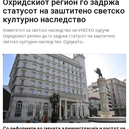
Охридскиот регион го задржа
статусот на заштитено светско
културно наследство
Комитетот за светско наследство на УНЕСКО одлучи
Охридскиот регион да го задржи статусот на заштитено
светско културно наследство. Одлуката...
Со реформите во јавната администрација и растот на