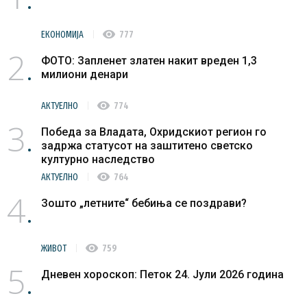
visibility
ЕКОНОМИЈА
777
2
ФОТО: Запленет златен накит вреден 1,3
милиони денари
visibility
АКТУЕЛНО
774
3
Победа за Владата, Охридскиот регион го
задржа статусот на заштитено светско
културно наследство
visibility
АКТУЕЛНО
764
4
Зошто „летните“ бебиња се поздрави?
visibility
ЖИВОТ
759
5
Дневен хороскоп: Петок 24. Јули 2026 година