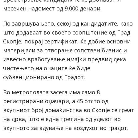
месечен надомест од 9.000 денари.
По завршувањето, секој од кандидатите, како
што додаваат во своето соопштение од Град
Скопје, покрај сертификат, ќе добие основни
материјали за отворање сопствен бизнис и
извесно вработување имајќи предвид дека
чистењето на оџаците ќе биде
субвенционирано од Градот.
Во метрополата засега има само 8
регистрирани оџачари, а 45 отсто од
вкупниот број домаќинства во Скопје се греат
на дрва, што е една третина од уделот во
вкупното загадување на воздухот во градот.