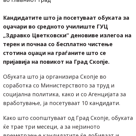
Кандидатите што ја посетуваат обуката за
оџачари во средното училиште ГУЦ
„Здравко Цветковски“ деновиве излегоа на
терен и почнаа со бесплатно чистење
стотина оџаци на граѓаните што се
пријавија на повикот на Град Скопје.
Обуката што ја организира Скопје во
соработка со Министерството за труд и
социјална политика, како и со Агенцијата за
вработување, ја посетуваат 10 кандидати.
Како што соопштуваат од Град Скопје, обуката
ќе трае три месеци, а за нејзиното
времетраење кандидатите ќе добиваат и