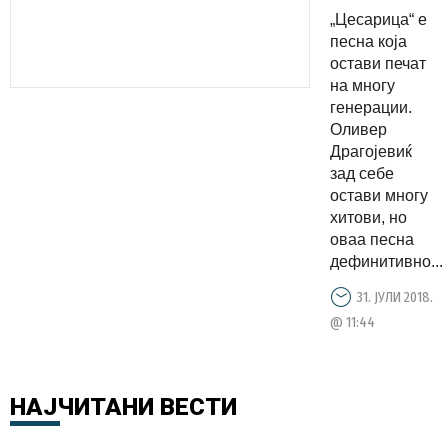
хит на
„Цесарица“ е
Оливер,
песна која
но оваа
остави печат
на многу
тајна за
генерации.
песната
Оливер
малкумина
Драгојевиќ
ја знаат
зад себе
остави многу
хитови, но
оваа песна
дефинитивно...
31. ЈУЛИ 2018.
@ 11:44
НАЈЧИТАНИ
ВЕСТИ