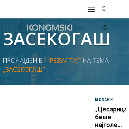
АКТУЕЛНО
ЗАСЕКОГАШ
ЕКОНОМИЈА
ФИНАНСИИ
ПРОНАЈДЕН Е
1 РЕЗУЛТАТ
НА ТЕМА
„ЗАСЕКОГАШ“
БАНКАРСТВО
ЖИВОТ
МОЗАИК
МОЗАИК
„Цесарица
беше
најголеми