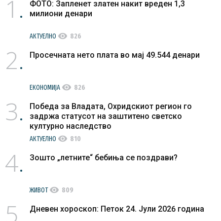
1
ФОТО: Запленет златен накит вреден 1,3
милиони денари
visibility
АКТУЕЛНО
826
2
Просечната нето плата во мај 49.544 денари
visibility
ЕКОНОМИЈА
826
3
Победа за Владата, Охридскиот регион го
задржа статусот на заштитено светско
културно наследство
visibility
АКТУЕЛНО
810
4
Зошто „летните“ бебиња се поздрави?
visibility
ЖИВОТ
809
5
Дневен хороскоп: Петок 24. Јули 2026 година