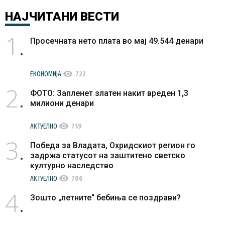
НАЈЧИТАНИ
ВЕСТИ
1
Просечната нето плата во мај 49.544 денари
visibility
ЕКОНОМИЈА
722
2
ФОТО: Запленет златен накит вреден 1,3
милиони денари
visibility
АКТУЕЛНО
719
3
Победа за Владата, Охридскиот регион го
задржа статусот на заштитено светско
културно наследство
visibility
АКТУЕЛНО
706
4
Зошто „летните“ бебиња се поздрави?