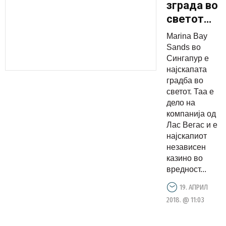
зграда во
светот
изнесува
Marina Bay
8
Sands во
милијарди
Сингапур е
најскапата
долари
градба во
светот. Таа е
дело на
компанија од
Лас Вегас и е
најскапиот
независен
казино во
вредност...
19. АПРИЛ
2018. @ 11:03