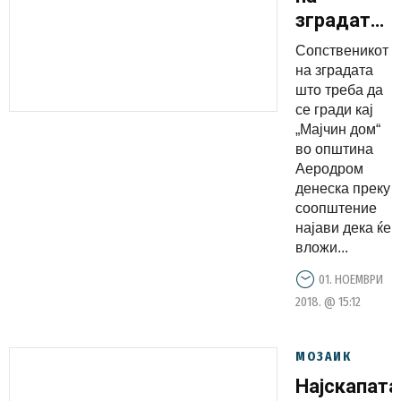
зградата
најавува
Сопственикот
продолжу
на зградата
на
што треба да
се гради кај
градежнит
„Мајчин дом“
активност
во општина
на плацот
Аеродром
пред
денеска преку
соопштение
„Мајчин
најави дека ќе
дом“
вложи...
01. НОЕМВРИ
2018. @ 15:12
МОЗАИК
Најскапата