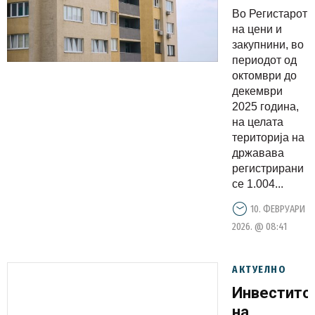
лани
Во Регистарот
1.004
на цени и
новоизгра
закупнини, во
периодот од
станови,
октомври до
во фаза
декември
на градба
2025 година,
се 26.522
на целата
територија на
државава
регистрирани
се 1.004...
10. ФЕВРУАРИ
2026. @ 08:41
АКТУЕЛНО
Инвестито
на