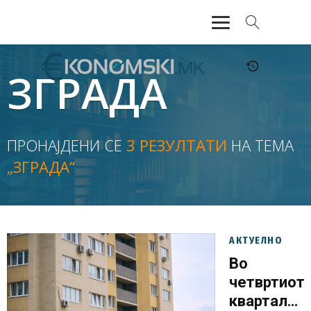
АКТУЕЛНО
ЗГРАДА
ЕКОНОМИЈА
ФИНАНСИИ
ПРОНАЈДЕНИ СЕ
3 РЕЗУЛТАТИ
НА ТЕМА
„ЗГРАДА“
БАНКАРСТВО
ЖИВОТ
МОЗАИК
АКТУЕЛНО
Во
четвртиот
квартал