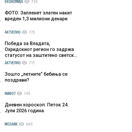
visibility
ЕКОНОМИЈА
726
ФОТО: Запленет златен накит
вреден 1,3 милиони денари
visibility
АКТУЕЛНО
725
Победа за Владата,
Охридскиот регион го задржа
статусот на заштитено светско
културно наследство
visibility
АКТУЕЛНО
711
Зошто „летните“ бебиња се
поздрави?
visibility
ЖИВОТ
705
Дневен хороскоп: Петок 24.
Јули 2026 година
visibility
МОЗАИК
665