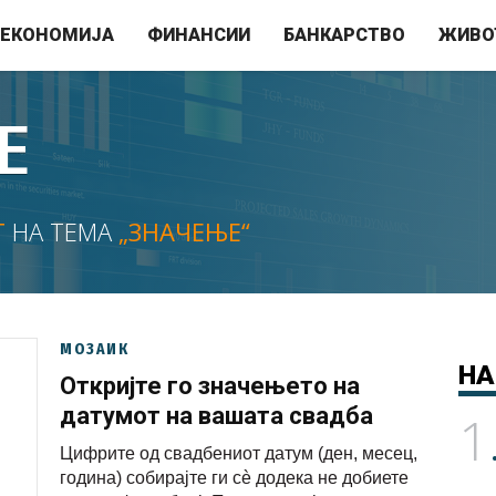
ЕКОНОМИЈА
ФИНАНСИИ
БАНКАРСТВО
ЖИВО
Е
Т
НА ТЕМА
„ЗНАЧЕЊЕ“
МОЗАИК
НА
Откријте го значењето на
датумот на вашата свадба
1
Цифрите од свадбениот датум (ден, месец,
година) собирајте ги сè додека не добиете