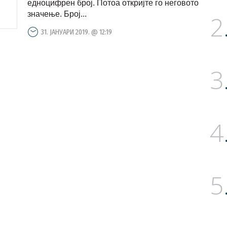
едноцифрен број. Потоа откријте го неговото
значење. Број...
2
31. ЈАНУАРИ 2019. @ 12:19
3
4
5