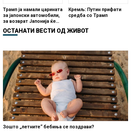
Трамп ја намали царината
Кремљ: Путин прифати
за јапонски автомобили,
средба со Трамп
за возврат Јапонија ќе
купува американски ориз
ОСТАНАТИ ВЕСТИ ОД
ЖИВОТ
Зошто „летните“ бебиња се поздрави?