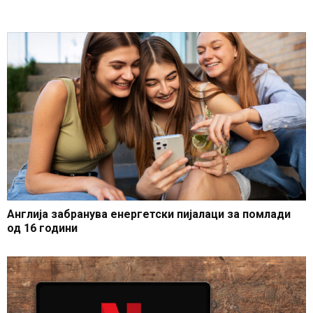
Англија забранува енергетски пијалаци за помлади
од 16 години