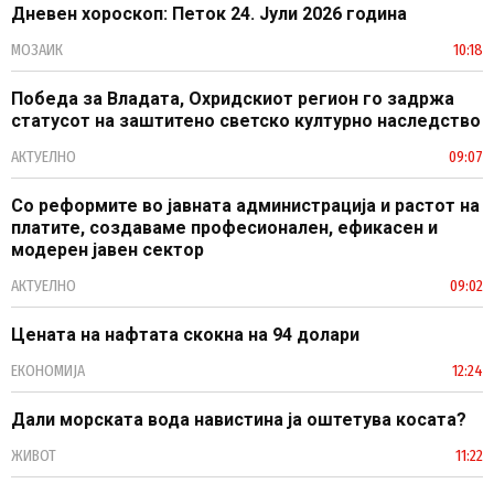
Дневен хороскоп: Петок 24. Јули 2026 година
МОЗАИК
10:18
Победа за Владата, Охридскиот регион го задржа
статусот на заштитено светско културно наследство
АКТУЕЛНО
09:07
Со реформите во јавната администрација и растот на
платите, создаваме професионален, ефикасен и
модерен јавен сектор
АКТУЕЛНО
09:02
Цената на нафтата скокна на 94 долари
ЕКОНОМИЈА
12:24
Дали морската вода навистина ја оштетува косата?
ЖИВОТ
11:22