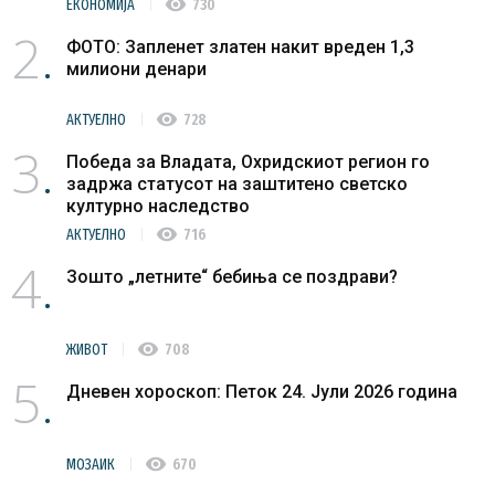
visibility
ЕКОНОМИЈА
730
2
ФОТО: Запленет златен накит вреден 1,3
милиони денари
visibility
АКТУЕЛНО
728
3
Победа за Владата, Охридскиот регион го
задржа статусот на заштитено светско
културно наследство
visibility
АКТУЕЛНО
716
4
Зошто „летните“ бебиња се поздрави?
visibility
ЖИВОТ
708
5
Дневен хороскоп: Петок 24. Јули 2026 година
visibility
МОЗАИК
670