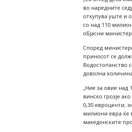
во наредните седу
откупува уште и 
со над 110 милион
објасни министер
Според министеро
приносот се долж
Водостопанство с
доволна количина
„Ние за овие над
винско грозје ак
0,30 евроценти, з
милиони евра ќе 
македонските про