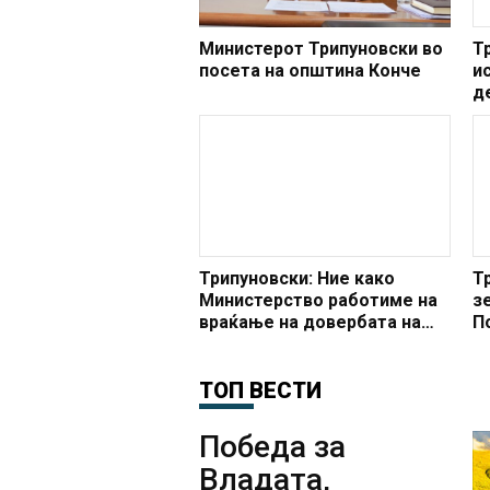
Министерот Трипуновски во
Т
посета на општина Конче
и
д
д
н
о
т
Трипуновски: Ние како
Т
Министерство работиме на
з
враќање на довербата на
П
земјоделците кон
н
институциите
з
ТОП ВЕСТИ
п
Победа за
Владата,