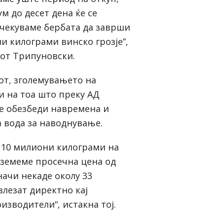
м до десет дена ќе се
очекуваме бербата да заврши
и килограми винско грозје”,
от Трипуновски.
т, зголемувањето на
и на тоа што преку АД
е обезбеди навремена и
 вода за наводнување.
 110 милиони килограми на
о земеме просечна цена од
начи некаде околу 33
влезат директно кај
изводители“, истакна тој.