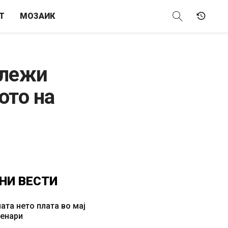
Т
МОЗАИК
ележи
ото на
НИ
ВЕСТИ
ата нето плата во мај
денари