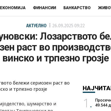
ЕКОНОМИЈА
ФИНАНСИИ
БАНКАРСТВО
ЖИВО
АКТУЕЛНО
26.09.2025
09:22
уновски: Лозарството б
зен раст во производств
винско и трпезно грозје
НАЈЧИТА
1
Просечн
мјоделство, шумарство и
49.544 
Цветан Трипуновски во