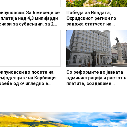
рипуновски: За 6 месеци се
Победа за Владата,
сплатија над 4,3 милијарди
Охридскиот регион го
енари за субвенции, за 2
задржа статусот на
ена се изврши исплата од
заштитено светско култур
ад 1,7 милијарди денари на
наследство
колу 78.000 земјоделци за
ековната 2024
рипуновски во посета на
Со реформите во јавната
емјоделците на Карбинци:
администрација и растот н
овеќе од очигледно е
платите, создаваме
езадоволството на
професионален, ефикасен
емјоделците за погубните
модерен јавен сектор
олитики на СДСМ