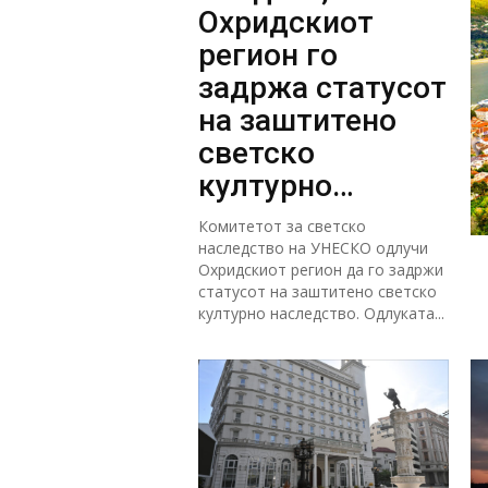
Охридскиот
регион го
задржа статусот
на заштитено
светско
културно
наследство
Комитетот за светско
наследство на УНЕСКО одлучи
Охридскиот регион да го задржи
статусот на заштитено светско
културно наследство. Одлуката...