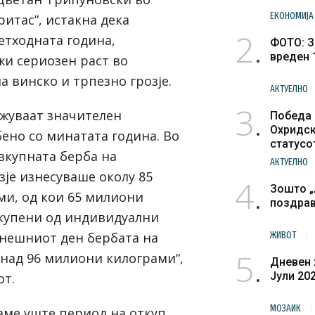
ЕКОНОМИЈА
итас”, истакна дека
2
етходната година,
ФОТО: З
вреден 
жи сериозен раст во
 винско и трпезно грозје.
АКТУЕЛНО
3
жуваат значителен
Победа 
Охридск
ено со минатата година. Во
статусо
вкупната берба на
културн
АКТУЕЛНО
зје изнесуваше околу 85
4
Зошто „
и, од кои 65 милиони
поздра
купени од индивидуални
енешниот ден бербата на
ЖИВОТ
5
 над 96 милиони килограми“,
Дневен 
Јули 20
от.
МОЗАИК
аме уште период на откуп,