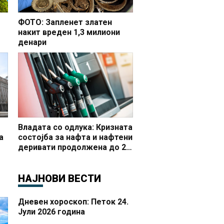
ФОТО: Запленет златен
накит вреден 1,3 милиони
денари
но
Владата со одлука: Кризната
а
состојба за нафта и нафтени
деривати продолжена до 20
 и
октомври
НАЈНОВИ ВЕСТИ
Дневен хороскоп: Петок 24.
Јули 2026 година