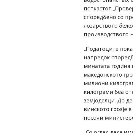
поткастот „Провер
споредбено со пр
лозарството беле
производството на
„Податоците пока
напредок споредб
минатата година 
македонското гро
милиони килограм
килограми беа от
земјоделци. До д
винското грозје е
посочи министер
„Со оглед дека им