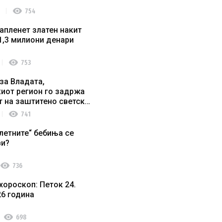
visibility
754
апленет златен накит
1,3 милиони денари
visibility
753
за Владата,
иот регион го задржа
т на заштитено светско
о наследство
visibility
741
летните“ бебиња се
ви?
visibility
736
хороскоп: Петок 24.
26 година
visibility
698