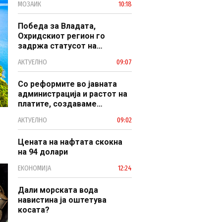
МОЗАИК
10:18
Победа за Владата,
Охридскиот регион го
задржа статусот на
заштитено светско културно
АКТУЕЛНО
09:07
наследство
Со реформите во јавната
администрација и растот на
платите, создаваме
професионален, ефикасен и
АКТУЕЛНО
09:02
модерен јавен сектор
Цената на нафтата скокна
на 94 долари
ЕКОНОМИЈА
12:24
Дали морската вода
навистина ја оштетува
косата?