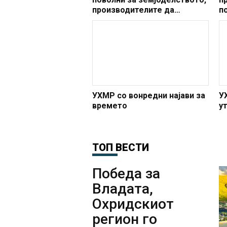
производителите да
п
преземаат мерки против
п
појава на плевели, болести и
н
штетници
в
УХМР со вонредни најави за
У
времето
у
ТОП ВЕСТИ
Победа за
Владата,
Охридскиот
регион го