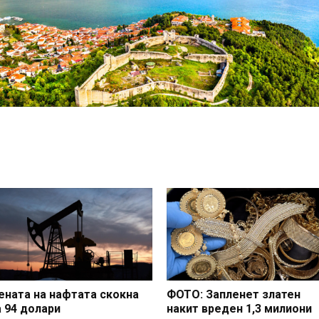
ената на нафтата скокна
ФОТО: Запленет златен
а 94 долари
накит вреден 1,3 милиони