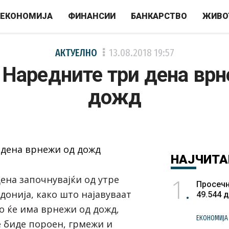
ЕКОНОМИЈА
ФИНАНСИИ
БАНКАРСТВО
ЖИВО
АКТУЕЛНО
13.08.2018
19:57
Наредните три дена вр
дожд
НАЈЧИТА
1
ена започнувајќи од утре
Просечн
донија, како што најавуваат
49.544 
о ќе има врнежи од дожд,
ЕКОНОМИЈА
е биде пороен, грмежи и