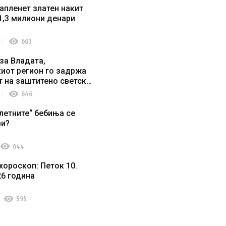
апленет златен накит
1,3 милиони денари
visibility
663
за Владата,
иот регион го задржа
т на заштитено светско
о наследство
visibility
646
летните“ бебиња се
ви?
visibility
644
хороскоп: Петок 10.
26 година
visibility
595