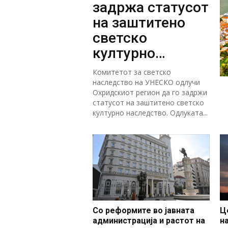
задржа статусот
на заштитено
светско
културно
наследство
Комитетот за светско
наследство на УНЕСКО одлучи
Охридскиот регион да го задржи
статусот на заштитено светско
културно наследство. Одлуката...
Со реформите во јавната
Ц
администрација и растот на
н