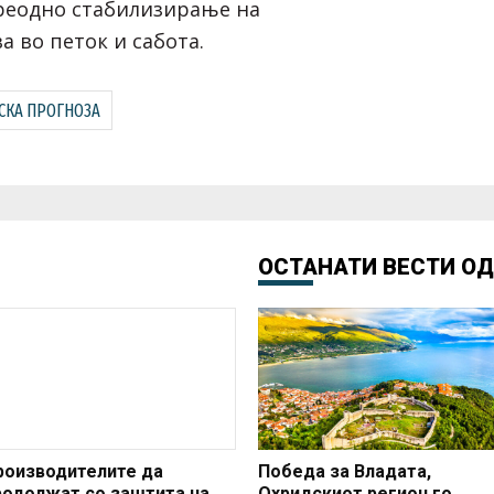
преодно стабилизирање на
а во петок и сабота.
СКА ПРОГНОЗА
ОСТАНАТИ ВЕСТИ О
роизводителите да
Победа за Владата,
родолжат со заштита на
Охридскиот регион го