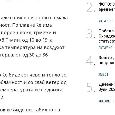
2
ФОТО: З
вреден 
биде сончево и топло со мала
АКТУЕЛНО
ност. Попладне ќе има
3
Победа 
а пороен дожд, грмежи и
Охридск
8 Т-мин. од 10 до 19, а
статусо
културн
ка температура на воздухот
АКТУЕЛНО
тервалот од 30 до 36
4
Зошто „
поздра
 ќе биде сончево и топло со
ЖИВОТ
5
блачност и со слаб ветер од
Дневен 
Температурата ќе се движи
Јули 20
и.
МОЗАИК
ок ќе биде нестабилно на