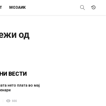
Т
МОЗАИК
нежи од
НИ
ВЕСТИ
ата нето плата во мај
денари
visibility
666