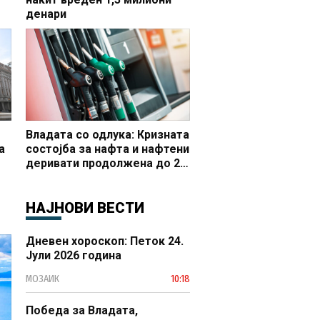
денари
но
Владата со одлука: Кризната
а
состојба за нафта и нафтени
деривати продолжена до 20
 и
октомври
НАЈНОВИ ВЕСТИ
Дневен хороскоп: Петок 24.
Јули 2026 година
МОЗАИК
10:18
Победа за Владата,