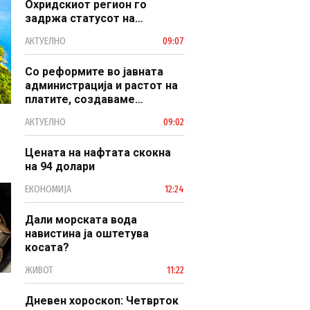
Охридскиот регион го
задржа статусот на
заштитено светско културно
АКТУЕЛНО
09:07
наследство
Со реформите во јавната
администрација и растот на
платите, создаваме
професионален, ефикасен и
АКТУЕЛНО
09:02
модерен јавен сектор
Цената на нафтата скокна
на 94 долари
ЕКОНОМИЈА
12:24
Дали морската вода
навистина ја оштетува
косата?
ЖИВОТ
11:22
Дневен хороскоп: Четврток