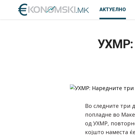
АКТУЕЛНО
УХМР: 
Во следните три д
попладне во Маке
од УХМР, повторн
којшто наместа ќ