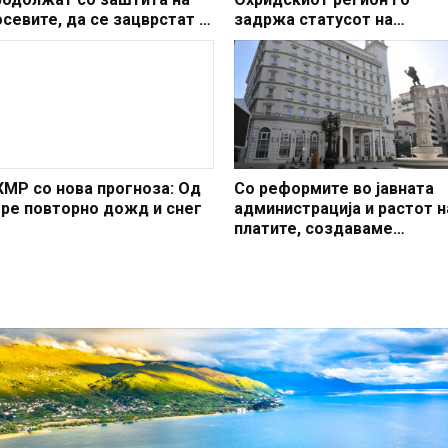
осевите, да се зацврстат и
задржа статусот на
ластениците поради
заштитено светско култур
ајавите за засилен северен
наследство
етер
ХМР со нова прогноза: Од
Со реформите во јавната
тре повторно дожд и снег
администрација и растот н
платите, создаваме
професионален, ефикасен
модерен јавен сектор