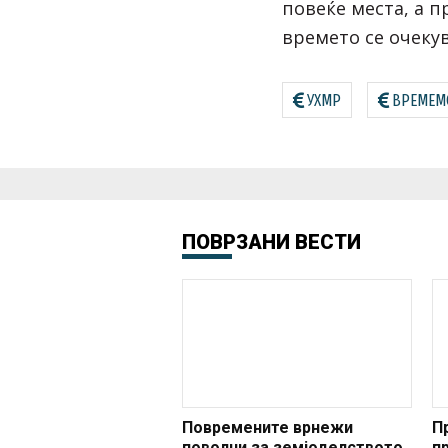
повеќе места, а 
времето се очекув
УХМР
ВРЕМЕМ
ПОВРЗАНИ ВЕСТИ
Повремените врнежи
П
поволни за земјоделството,
п