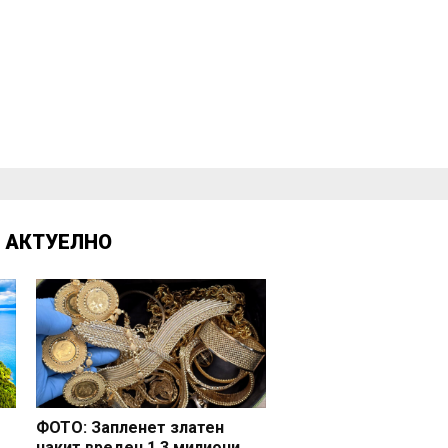
Д
АКТУЕЛНО
ФОТО: Запленет златен
накит вреден 1,3 милиони