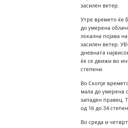
засилен ветер.
Утре времето ќе 
до умерена облач
локална појава н
засилен ветер. УВ=
дневната највисо
ќе се движи во ин
степени.
Во Скопје времето
мала до умерена о
западен правец. 
од 16 до 34 степен
Во среда и четврт