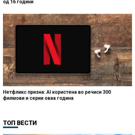
од 16 години
Нетфликс призна: AI користена во речиси 300
филмови и серии оваа година
ТОП ВЕСТИ