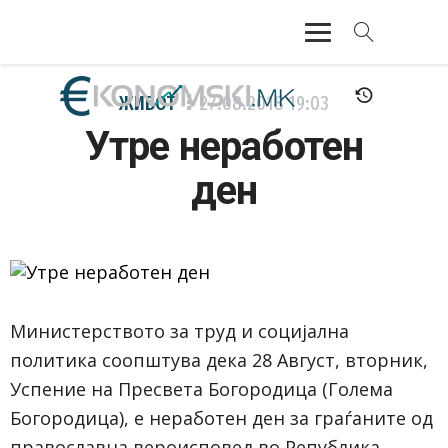
АКТУЕЛНО
ЖИВОТ
27.08.2018
19:03
Утре неработен
ЕКОНОМИЈА
ден
ФИНАНСИИ
БАНКАРСТВО
ЖИВОТ
Министерството за труд и социјална
МОЗАИК
политика соопштува дека 28 Август, вторник,
Успение на Пресвета Богородица (Голема
Богородица), е неработен ден за граѓаните од
православна вероисповед во Република