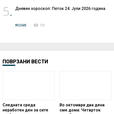
5
Дневен хороскоп: Петок 24. Јули 2026 година
visibility
МОЗАИК
733
ПОВРЗАНИ ВЕСТИ
Следната среда
Во октомври два дена
неработен ден за сите
сме дома: Четврток