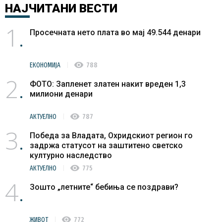
НАЈЧИТАНИ
ВЕСТИ
1
Просечната нето плата во мај 49.544 денари
visibility
ЕКОНОМИЈА
788
2
ФОТО: Запленет златен накит вреден 1,3
милиони денари
visibility
АКТУЕЛНО
787
3
Победа за Владата, Охридскиот регион го
задржа статусот на заштитено светско
културно наследство
visibility
АКТУЕЛНО
775
4
Зошто „летните“ бебиња се поздрави?
visibility
ЖИВОТ
772