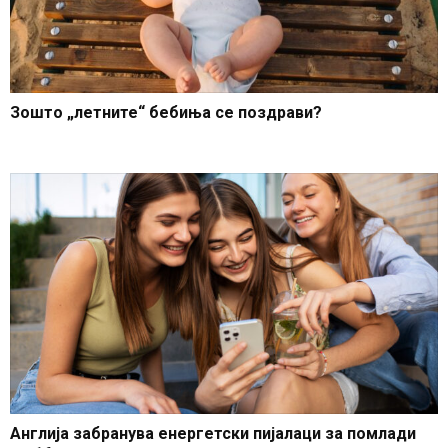
Зошто „летните“ бебиња се поздрави?
Англија забранува енергетски пијалаци за помлади