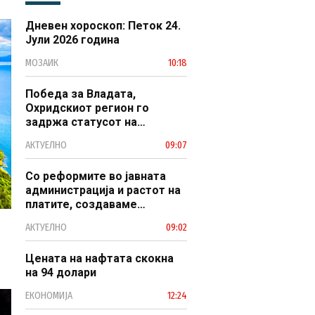
Дневен хороскоп: Петок 24.
Јули 2026 година
МОЗАИК
10:18
Победа за Владата,
Охридскиот регион го
задржа статусот на
заштитено светско културно
АКТУЕЛНО
09:07
наследство
Со реформите во јавната
администрација и растот на
платите, создаваме
професионален, ефикасен и
АКТУЕЛНО
09:02
модерен јавен сектор
Цената на нафтата скокна
на 94 долари
ЕКОНОМИЈА
12:24