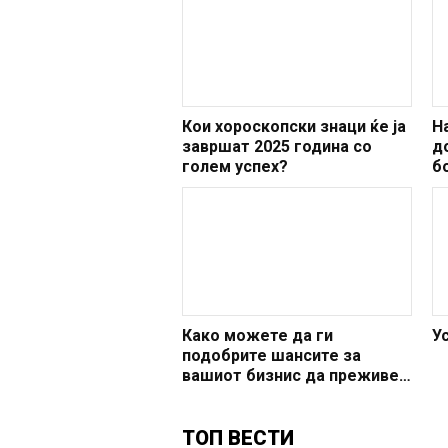
Кои хороскопски знаци ќе ја
Н
завршат 2025 година со
д
голем успех?
б
Како можете да ги
У
подобрите шансите за
вашиот бизнис да преживее
во првата година?
ТОП ВЕСТИ