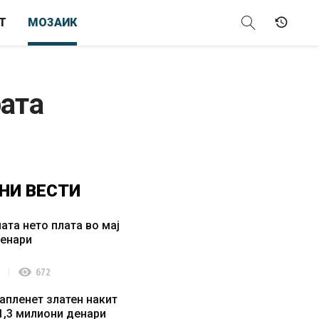
Т
МОЗАИК
рата
НИ
ВЕСТИ
ата нето плата во мај
денари
visibility
672
апленет златен накит
1,3 милиони денари