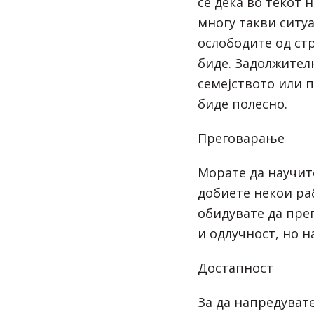
се дека во текот 
многу такви ситуа
ослободите од стр
биде. Задолжител
семејството или п
биде полесно.
Преговарање
Морате да научите
добиете некои ра
обидувате да пре
и одлучност, но н
Достапност
За да напредуват