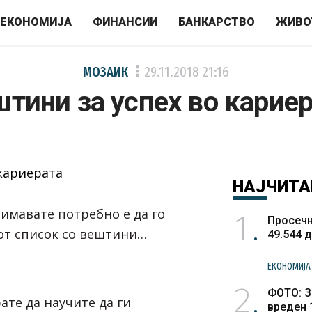
ЕКОНОМИЈА
ФИНАНСИИ
БАНКАРСТВО
ЖИВО
МОЗАИК
29.11.2018
21:16
тини за успех во карие
НАЈЧИТА
1
нимавате потребно е да го
Просечн
от список со вештини…
49.544 
ЕКОНОМИЈА
2
ФОТО: З
ате да научите да ги
вреден 