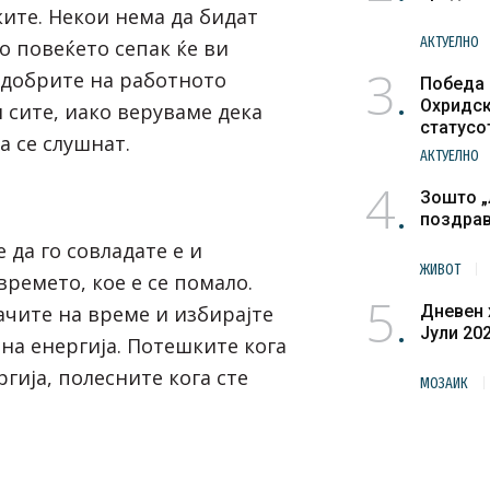
ите. Некои нема да бидат
АКТУЕЛНО
о повеќето сепак ќе ви
3
одобрите на работното
Победа 
Охридск
и сите, иако веруваме дека
статусо
а се слушнат.
културн
АКТУЕЛНО
4
Зошто „
поздра
 да го совладате е и
ЖИВОТ
ремето, кое е се помало.
5
ачите на време и избирајте
Дневен 
Јули 20
на енергија. Потешките кога
гија, полесните кога сте
МОЗАИК