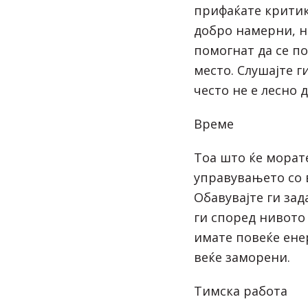
прифаќате критик
добро намерни, н
помогнат да се п
место. Слушајте г
често не е лесно д
Време
Тоа што ќе морате
управувањето со в
Обавувајте ги зад
ги според нивото 
имате повеќе енер
веќе заморени.
Тимска работа