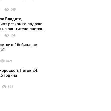
visibility
669
за Владата,
иот регион го задржа
т на заштитено светско
о наследство
visibility
651
летните“ бебиња се
ви?
visibility
649
хороскоп: Петок 24.
26 година
visibility
598