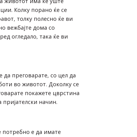
на животот има ќе уште
ции. Колку порано ќе се
авот, толку полесно ќе ви
но вежбајте дома со
ред огледало, така ќе ви
 да преговарате, со цел да
боти во животот. Доколку се
говарате покажете цврстина
а пријателски начин.
е потребно е да имате