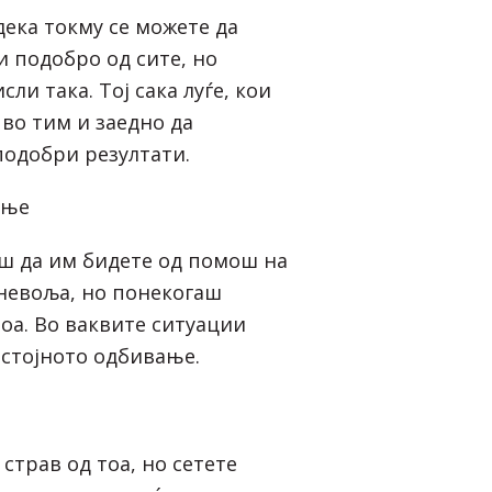
ека токму се можете да
и подобро од сите, но
ли така. Тој сака луѓе, кои
 во тим и заедно да
подобри резултати.
ање
аш да им бидете од помош на
 невоља, но понекогаш
оа. Во ваквите ситуации
стојното одбивање.
страв од тоа, но сетете