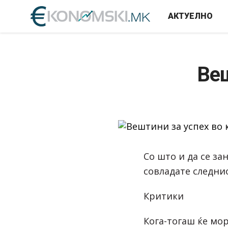
АКТУЕЛНО
Веш
Со што и да се за
совладате следни
Критики
Кога-тогаш ќе мор