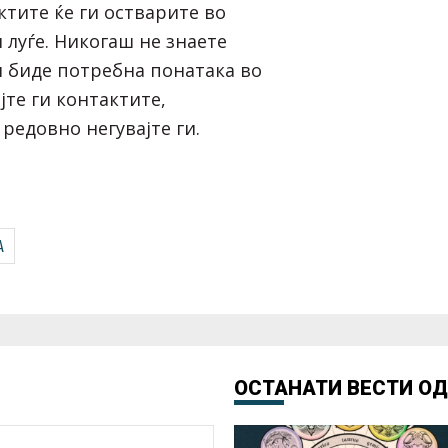
ктите ќе ги остварите во
 луѓе. Никогаш не знаете
и биде потребна понатака во
те ги контактите,
 редовно негувајте ги.
А
ОСТАНАТИ ВЕСТИ О