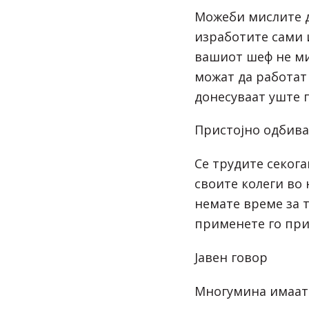
Можеби мислите д
изработите сами 
вашиот шеф не мис
можат да работат
донесуваат уште 
Пристојно одбив
Се трудите секог
своите колеги во
немате време за т
применете го при
Јавен говор
Многумина имаат 