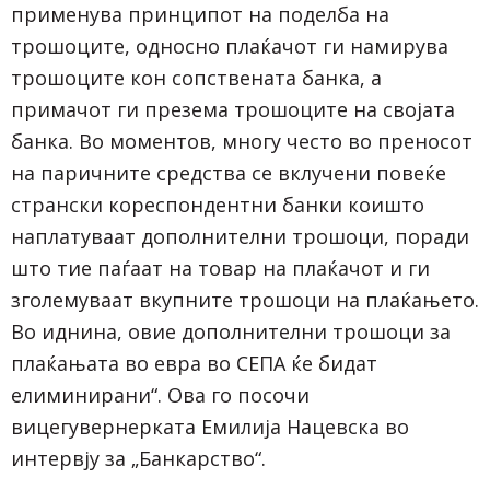
применува принципот на поделба на
трошоците, односно плаќачот ги намирува
трошоците кон сопствената банка, а
примачот ги презема трошоците на својата
банка. Во моментов, многу често во преносот
на паричните средства се вклучени повеќе
странски кореспондентни банки коишто
наплатуваат дополнителни трошоци, поради
што тие паѓаат на товар на плаќачот и ги
зголемуваат вкупните трошоци на плаќањето.
Во иднина, овие дополнителни трошоци за
плаќањата во евра во СЕПА ќе бидат
елиминирани“. Ова го посочи
вицегувернерката Емилија Нацевска во
интервју за „Банкарство“.