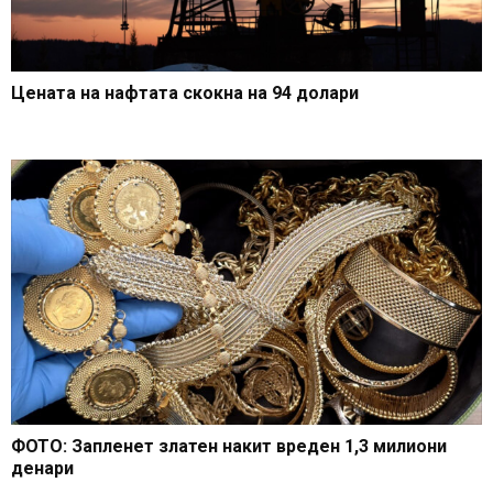
Цената на нафтата скокна на 94 долари
ФОТО: Запленет златен накит вреден 1,3 милиони
денари