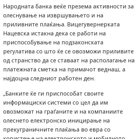
Народната банка веќе презема активности за
олеснување на извршувањето и на
приливните плаќања. Вицегувернерката
Нацевска истакна дека се работи на
приспособување на подзаконската
регулатива со што ќе се овозможи приливите
од странство да се ставаат на располагање на
платежната сметка на примачот веднаш, а
најдоцна следниот работен ден.
„Банките ќе ги приспособат своите
информациски системи со цел да им
овозможат на граѓаните и на компаниите
олеснето електронско иницирање на
прекуграничните плаќања во евра со
користење на електронското и мобилното