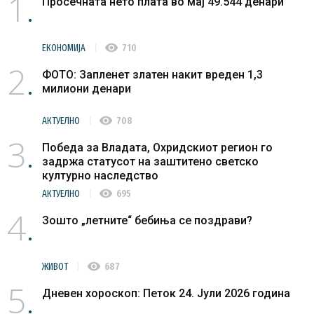
1
Просечната нето плата во мај 49.544 денари
visibility
ЕКОНОМИЈА
710
2
ФОТО: Запленет златен накит вреден 1,3
милиони денари
visibility
АКТУЕЛНО
708
3
Победа за Владата, Охридскиот регион го
задржа статусот на заштитено светско
културно наследство
visibility
АКТУЕЛНО
695
4
Зошто „летните“ бебиња се поздрави?
visibility
ЖИВОТ
687
5
Дневен хороскоп: Петок 24. Јули 2026 година