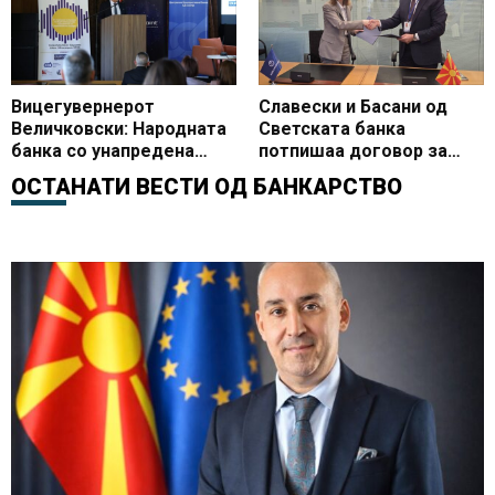
макроекономски
проекции
Вицегувернерот
Славески и Басани од
Величковски: Народната
Светската банка
банка со унапредена
потпишаа договор за
монетарна рамка и
експертска поддршка за
ОСТАНАТИ ВЕСТИ ОД
БАНКАРСТВО
активности за
воведувањето инстант
поефикасни финансиски
плаќања во земјата
пазари