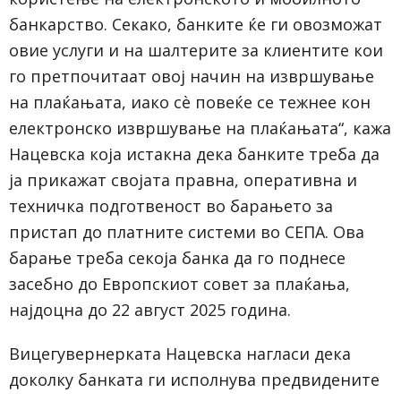
банкарство. Секако, банките ќе ги овозможат
овие услуги и на шалтерите за клиентите кои
го претпочитаат овој начин на извршување
на плаќањата, иако сѐ повеќе се тежнее кон
електронско извршување на плаќањата“, кажа
Нацевска која истакна дека банките треба да
ја прикажат својата правна, оперативна и
техничка подготвеност во барањето за
пристап до платните системи во СЕПА. Ова
барање треба секоја банка да го поднесе
засебно до Европскиот совет за плаќања,
најдоцна до 22 август 2025 година.
Вицегувернерката Нацевска нагласи дека
доколку банката ги исполнува предвидените