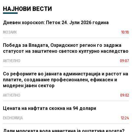
НАЈНОВИ ВЕСТИ
Дневен хороскоп: Петок 24. Јули 2026 година
МОЗАИК
10:18
Победа за Владата, Охридскиот регион го задржа
статусот на заштитено светско културно наследство
АКТУЕЛНО
09:07
Со реформите во јавната администрација и растот на
платите, создаваме професионален, ефикасен и
модерен јавен сектор
АКТУЕЛНО
09:02
Цената на нафтата скокна на 94 долари
ЕКОНОМИЈА
12:24
Дали морската вода навистина ја оштетува косата?