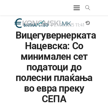
АКТУЕЛНО
БАНКАРСТВО
27.03.2025
11:41
Вицегувернерката
ЕКОНОМИЈА
Нацевска: Со
ФИНАНСИИ
минимален сет
БАНКАРСТВО
податоци до
ЖИВОТ
полесни плаќања
МОЗАИК
во евра преку
СЕПА