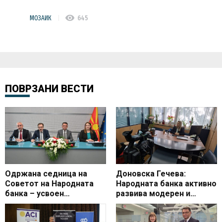
visibility
МОЗАИК
645
ПОВРЗАНИ ВЕСТИ
Одржана седница на
Доновска Гечева:
Советот на Народната
Народната банка активно
банка – усвоен
развива модерен и
Кварталниот извештај со
сигурен платен систем
ревидираните