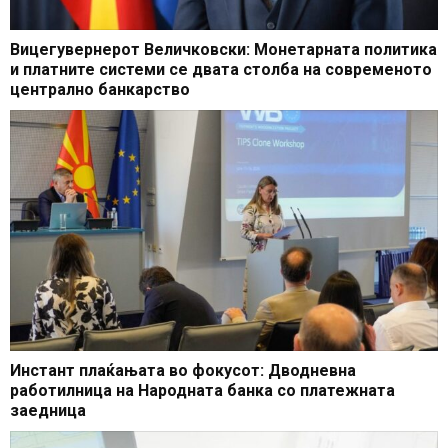
Вицегувернерот Величковски: Монетарната политика
и платните системи се двата столба на современото
централно банкарство
Инстант плаќањата во фокусот: Дводневна
работилница на Народната банка со платежната
заедница