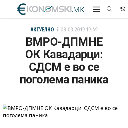
АКТУЕЛНО
АКТУЕЛНО
08.03.2019
19:49
ВМРО-ДПМНЕ
ЕКОНОМИЈА
ОК Кавадарци:
ФИНАНСИИ
СДСМ е во се
БАНКАРСТВО
поголема паника
ЖИВОТ
МОЗАИК