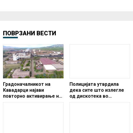
ПОВРЗАНИ ВЕСТИ
Градоначалникот на
Полицијата утврдила
Кавадарци најави
дека сите што излегле
повторно активирање на
од дискотека во
поранешно „Фени“
Кавадарци биле пијани