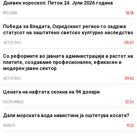
Дневен хороскоп: Петок 24. Јули 2026 година
МОЗАИК
10:18
Победа за Владата, Охридскиот регион го задржа
статусот на заштитено светско културно наследство
АКТУЕЛНО
09:07
Со реформите во јавната администрација и растот на
платите, создаваме професионален, ефикасен и
модерен јавен сектор
АКТУЕЛНО
09:02
Цената на нафтата скокна на 94 долари
ЕКОНОМИЈА
12:24
Дали морската вода навистина ја оштетува косата?
ЖИВОТ
11:22