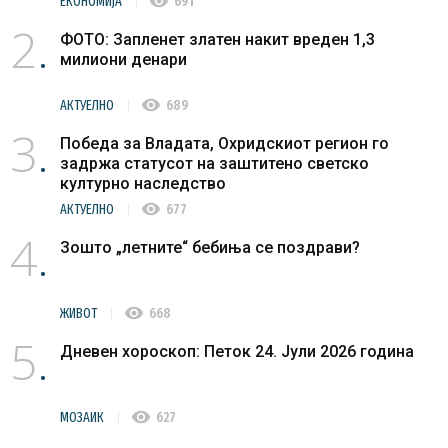
visibility
ЕКОНОМИЈА
691
2
ФОТО: Запленет златен накит вреден 1,3
милиони денари
visibility
АКТУЕЛНО
689
3
Победа за Владата, Охридскиот регион го
задржа статусот на заштитено светско
културно наследство
visibility
АКТУЕЛНО
677
4
Зошто „летните“ бебиња се поздрави?
visibility
ЖИВОТ
668
5
Дневен хороскоп: Петок 24. Јули 2026 година
visibility
МОЗАИК
627