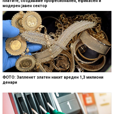
платите, создаваме професионален, ефикасен и
модерен јавен сектор
ФОТО: Запленет златен накит вреден 1,3 милиони
денари