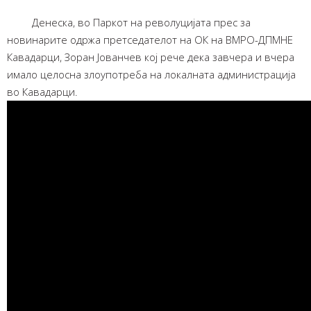
Денеска, во Паркот на револуцијата прес за
новинарите одржа претседателот на ОК на ВМРО-ДПМНЕ
Кавадарци, Зоран Јованчев кој рече дека завчера и вчера
имало целосна злоупотреба на локалната администрација
во Кавадарци.