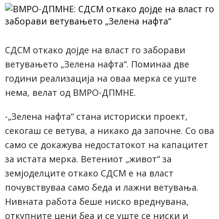
СДСМ откако дојде на власт го заборави
ветувањето „Зелена нафта“. Поминаа две
години реализација на оваа мерка се уште
нема, велат од ВМРО-ДПМНЕ.
-„Зелена нафта“ стана историски проект,
секогаш се ветува, а никако да започне. Со ова
само се докажува недостатокот на капацитет
за истата мерка. Ветениот „живот“ за
земјоделците откако СДСМ е на власт
почувствуваа само беда и лажни ветувања.
Нивната работа беше ниско вреднувана,
откупните цени беа и се уште се ниски и