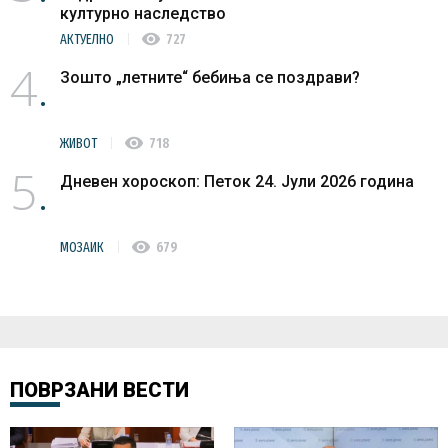
културно наследство
visibility
АКТУЕЛНО
727
4
Зошто „летните“ бебиња се поздрави?
visibility
ЖИВОТ
718
5
Дневен хороскоп: Петок 24. Јули 2026 година
visibility
МОЗАИК
679
ПОВРЗАНИ ВЕСТИ