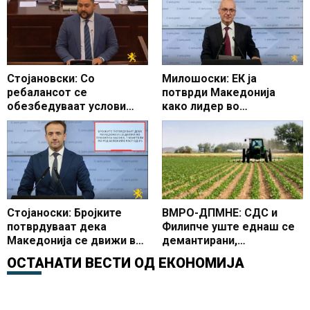
Стојановски: Со
Милошоски: ЕК ја
ребалансот се
потврди Македонија
обезбедуваат услови
како лидер во
Македонија да продолжи
реформите, СДС да не ги
по патот на економскиот
блокира законите од
раст, стабилни финансии
Реформската агенда
и подобар животен
стандард на сите граѓани
Стојаноски: Бројките
ВМРО-ДПМНЕ: СДС и
потврдуваат дека
Филипче уште еднаш се
Македонија се движи во
демантирани,
правилна насока, 7
средствата од ИПАРД
ОСТАНАТИ ВЕСТИ ОД
ЕКОНОМИЈА
квартали по ред
програмата повторно се
бележиме раст од 3%
ставени на располагање
на земјоделците