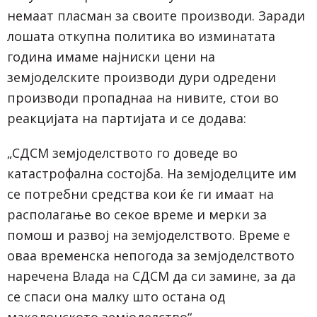
немаат пласман за своите производи. Заради
лошата откупна политика во изминатата
година имаме најниски цени на
земјоделските производи дури одредени
производи пропаднаа на нивите, стои во
реакцијата на партијата и се додава:
„СДСМ земјоделството го доведе во
катастрофална состојба. На земјоделците им
се потребни средства кои ќе ги имаат на
располагање во секое време и мерки за
помош и развој на земјоделството. Време е
оваа временска непогода за земјоделството
наречена Влада на СДСМ да си замине, за да
се спаси она малку што остана од
македонското земјоделство“.