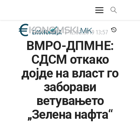
АКТУЕЛНО
ЕКОНОМИЈА
12.02.2019
13:57
ВМРО-ДПМНЕ:
ЕКОНОМИЈА
СДСМ откако
ФИНАНСИИ
дојде на власт го
БАНКАРСТВО
заборави
ЖИВОТ
ветувањето
МОЗАИК
„Зелена нафта“