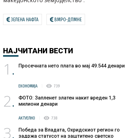
ЗЕЛЕНА НАФТА
ВМРО-ДПМНЕ
НАЈЧИТАНИ
ВЕСТИ
1
Просечната нето плата во мај 49.544 денари
visibility
ЕКОНОМИЈА
739
2
ФОТО: Запленет златен накит вреден 1,3
милиони денари
visibility
АКТУЕЛНО
738
3
Победа за Владата, Охридскиот регион го
задржа статусот на заштитено светско