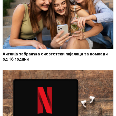
Англија забранува енергетски пијалаци за помлади
од 16 години