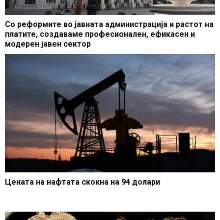
Со реформите во јавната администрација и растот на
платите, создаваме професионален, ефикасен и
модерен јавен сектор
Цената на нафтата скокна на 94 долари