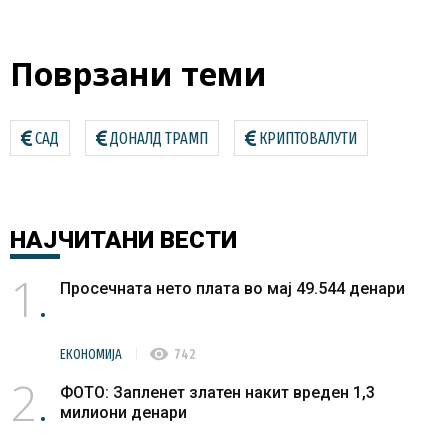
Поврзани теми
САД
ДОНАЛД ТРАМП
КРИПТОВАЛУТИ
НАЈЧИТАНИ
ВЕСТИ
1
Просечната нето плата во мај 49.544 денари
visibility
ЕКОНОМИЈА
742
2
ФОТО: Запленет златен накит вреден 1,3
милиони денари