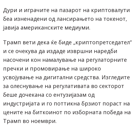
Дури и играчите на пазарот на криптовалути
беа изненадени од лансирањето на токенот,
јавија американските медиуми.
Трамп вети дека ќе биде „криптопретседател“
и се очекува да издаде извршни наредби
насочени кон намалување на регулаторните
пречки и промовирање на широко
усвојување на дигитални средства. Изгледите
за олеснување на регулативата во секторот
беше дочекана со ентузијазам од
индустријата и го поттикна брзиот пораст на
цените на биткоинот по изборната победа на
Трамп во ноември.