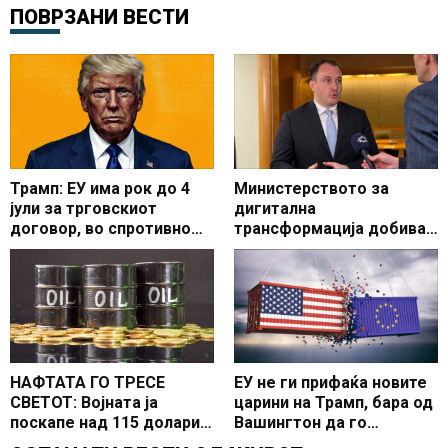
ПОВРЗАНИ ВЕСТИ
Трамп: ЕУ има рок до 4
Министерството за
јули за трговскиот
дигитална
договор, во спротивно
трансформација добива
следуваат повисоки
сериозна поддршка од
царини
Стратешкиот дијалог со
САД
НАФТАТА ГО ТРЕСЕ
ЕУ не ги прифаќа новите
СВЕТОТ: Војната ја
царини на Трамп, бара од
поскапе над 115 долари
Вашингтон да го
за барел
почитува трговскиот