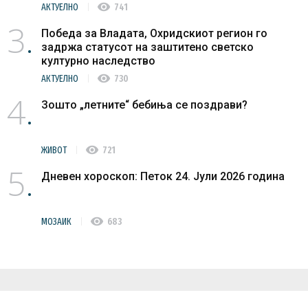
visibility
АКТУЕЛНО
741
3
Победа за Владата, Охридскиот регион го
задржа статусот на заштитено светско
културно наследство
visibility
АКТУЕЛНО
730
4
Зошто „летните“ бебиња се поздрави?
visibility
ЖИВОТ
721
5
Дневен хороскоп: Петок 24. Јули 2026 година
visibility
МОЗАИК
683