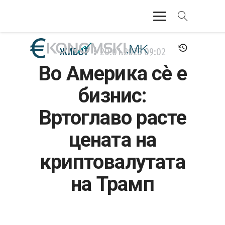
АКТУЕЛНО
ЖИВОТ
20.01.2025
09:02
Во Америка сѐ е
ЕКОНОМИЈА
бизнис:
ФИНАНСИИ
Вртоглаво расте
БАНКАРСТВО
цената на
ЖИВОТ
криптовалутата
МОЗАИК
на Трамп