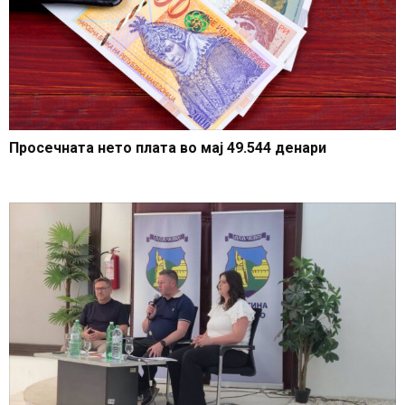
Просечната нето плата во мај 49.544 денари