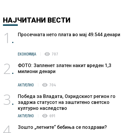
НАЈЧИТАНИ
ВЕСТИ
1
Просечната нето плата во мај 49.544 денари
visibility
ЕКОНОМИЈА
707
2
ФОТО: Запленет златен накит вреден 1,3
милиони денари
visibility
АКТУЕЛНО
704
3
Победа за Владата, Охридскиот регион го
задржа статусот на заштитено светско
културно наследство
visibility
АКТУЕЛНО
691
4
Зошто „летните“ бебиња се поздрави?