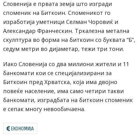
Словенија е првата земја што изгради
споменик на Биткоин. Споменикот го
изработија уметници Селман Чоровиќ и
Александар Франческин. Тркалезна метална
скулптура во форма на биткоин со буквата “Б”,
седум метри во дијаметар, тежи три тони.
Иако Словенија со два милиони жители и 11
банкомати кои се специјализирани за
Биткоин пред Хрватска, која има двојно
повеќе население, има само четири такви
банкомати, изградбата на биткоин споменик
е сепак многу невообичаена.
ЕКОНОМИЈА