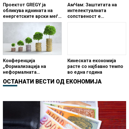
Проектот GREGY ја
АмЧам: Заштитата на
обликува иднината на
интелектуалната
енергетските врски меѓу
сопственост е
Европа и Африка на 11-
суштинска за
тото издание на Делфи
економскиот развој,
економскиот форум
иновациите и довербата
во пазарот
Конференција
Кинеската економија
„Формализација на
расте со најбавно темпо
неформалната
во една година
економија: Преку
ОСТАНАТИ ВЕСТИ ОД
ЕКОНОМИЈА
соработка до успех“ во
организација на Владата
и УНДП