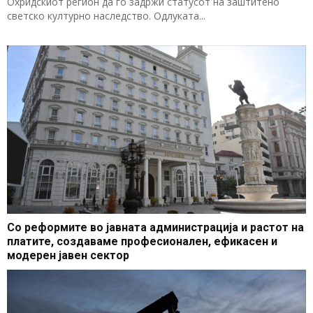
Охридскиот регион да го задржи статусот на заштитено
светско културно наследство. Одлуката...
Со реформите во јавната администрација и растот на
платите, создаваме професионален, ефикасен и
модерен јавен сектор