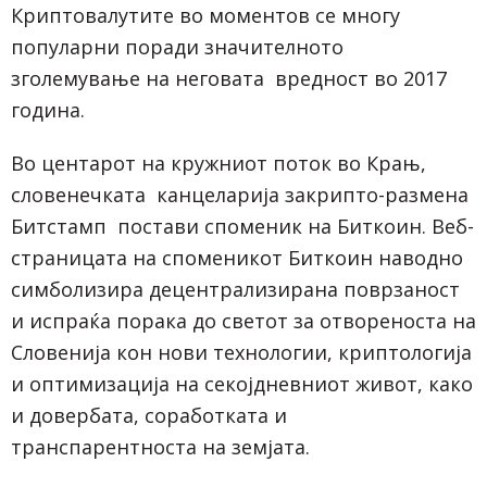
Криптовалутите во моментов се многу
популарни поради значителното
зголемување на неговата вредност во 2017
година.
Во центарот на кружниот поток во Крањ,
словенечката канцеларија закрипто-размена
Битстамп постави споменик на Биткоин. Веб-
страницата на споменикот Биткоин наводно
симболизира децентрализирана поврзаност
и испраќа порака до светот за отвореноста на
Словенија кон нови технологии, криптологија
и оптимизација на секојдневниот живот, како
и довербата, соработката и
транспарентноста на земјата.