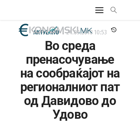
АКТУЕЛНО
АКТУЕЛНО
24.09.2018
10:53
Во среда
ЕКОНОМИЈА
пренасочување
ФИНАНСИИ
на сообраќајот на
БАНКАРСТВО
регионалниот пат
ЖИВОТ
од Давидово до
МОЗАИК
Удово