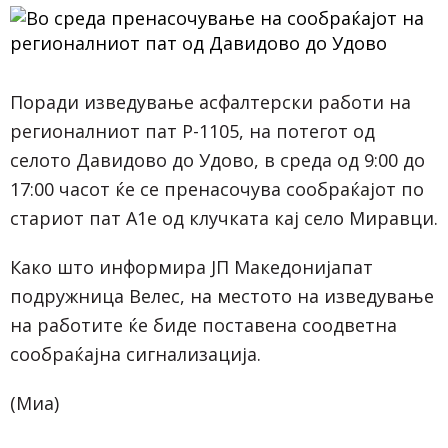
Поради изведување асфалтерски работи на
регионалниот пат Р-1105, на потегот од
селото Давидово до Удово, в среда од 9:00 до
17:00 часот ќе се пренасочува сообраќајот по
стариот пат А1е од клучката кај село Миравци.
Како што информира ЈП Македонијапат
подружница Велес, на местото на изведување
на работите ќе биде поставена соодветна
сообраќајна сигнализација.
(Миа)