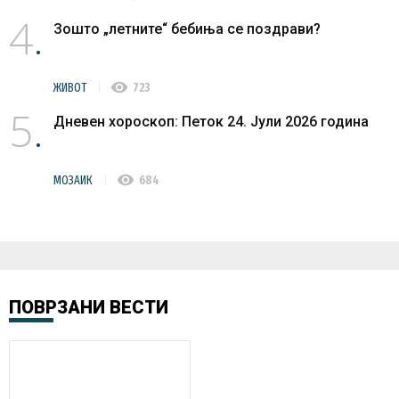
4
Зошто „летните“ бебиња се поздрави?
visibility
ЖИВОТ
723
5
Дневен хороскоп: Петок 24. Јули 2026 година
visibility
МОЗАИК
684
ПОВРЗАНИ ВЕСТИ