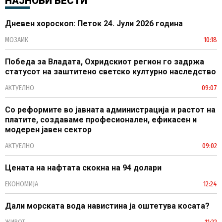
НАЈНОВИ ВЕСТИ
Дневен хороскоп: Петок 24. Јули 2026 година
МОЗАИК
10:18
Победа за Владата, Охридскиот регион го задржа
статусот на заштитено светско културно наследство
АКТУЕЛНО
09:07
Со реформите во јавната администрација и растот на
платите, создаваме професионален, ефикасен и
модерен јавен сектор
АКТУЕЛНО
09:02
Цената на нафтата скокна на 94 долари
ЕКОНОМИЈА
12:24
Дали морската вода навистина ја оштетува косата?
ЖИВОТ
11:22