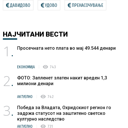
ДАВИДОВО
УДОВО
ПРЕНАСОЧУВАЊЕ
НАЈЧИТАНИ
ВЕСТИ
1
Просечната нето плата во мај 49.544 денари
visibility
ЕКОНОМИЈА
743
2
ФОТО: Запленет златен накит вреден 1,3
милиони денари
visibility
АКТУЕЛНО
742
3
Победа за Владата, Охридскиот регион го
задржа статусот на заштитено светско
културно наследство
visibility
АКТУЕЛНО
731