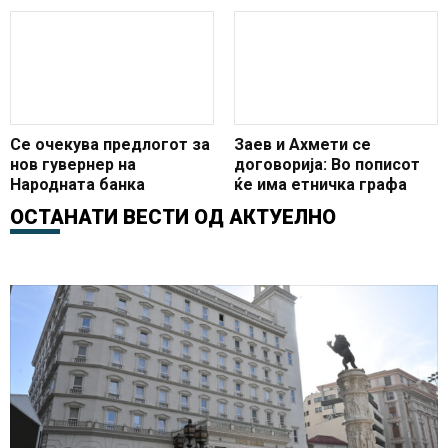
милијарди евра што е
нов гувернер
сосема комотна позиција
за земјата
Се очекува предлогот за
Заев и Ахмети се
нов гувернер на
договорија: Во пописот
Народната банка
ќе има етничка графа
ОСТАНАТИ ВЕСТИ ОД
АКТУЕЛНО