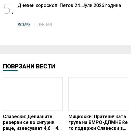
5
Дневен хороскоп: Петок 24. Јули 2026 година
visibility
МОЗАИК
649
ПОВРЗАНИ ВЕСТИ
Славески: Девизните
Мицкоски: Пратеничката
резерви се во сигурни
група на ВМРО-ДПМНЕ ќе
раце, изнесуваат 4,6 – 4,7
го поддржи Славески за