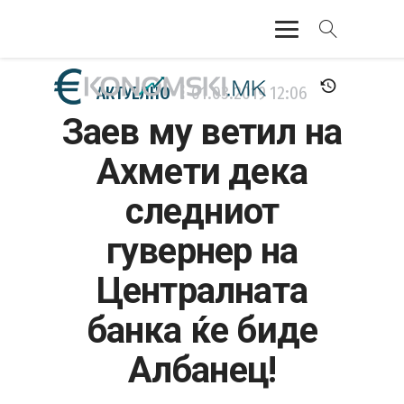
АКТУЕЛНО
АКТУЕЛНО
01.03.2019
12:06
Заев му ветил на
ЕКОНОМИЈА
Ахмети дека
ФИНАНСИИ
следниот
БАНКАРСТВО
гувернер на
ЖИВОТ
Централната
МОЗАИК
банка ќе биде
Албанец!