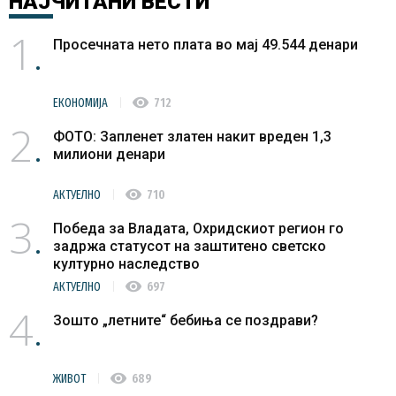
НАЈЧИТАНИ
ВЕСТИ
1
Просечната нето плата во мај 49.544 денари
visibility
ЕКОНОМИЈА
712
2
ФОТО: Запленет златен накит вреден 1,3
милиони денари
visibility
АКТУЕЛНО
710
3
Победа за Владата, Охридскиот регион го
задржа статусот на заштитено светско
културно наследство
visibility
АКТУЕЛНО
697
4
Зошто „летните“ бебиња се поздрави?
visibility
ЖИВОТ
689