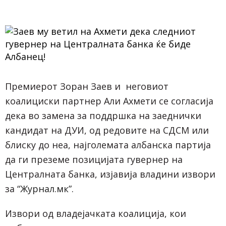
Премиерот Зоран Заев и неговиот
коалициски партнер Али Ахмети се согласија
дека во замена за поддршка на заеднички
кандидат на ДУИ, од редовите на СДСМ или
блиску до неа, најголемата албанска партија
да ги преземе позицијата гувернер на
Централната банка, изјавија владини извори
за
“Журнал.мк”.
Извори од владејачката коалиција, кои