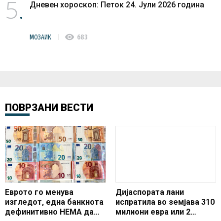
5
Дневен хороскоп: Петок 24. Јули 2026 година
visibility
МОЗАИК
683
ПОВРЗАНИ ВЕСТИ
Еврото го менува
Дијаспората лани
изгледот, една банкнота
испратила во земјава 310
дефинитивно НЕМА да
милиони евра или 2