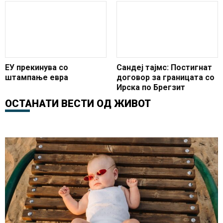
постои
проценти од БДП
ЕУ прекинува со
Сандеј тајмс: Постигнат
штампање евра
договор за границата со
Ирска по Брегзит
ОСТАНАТИ ВЕСТИ ОД
ЖИВОТ