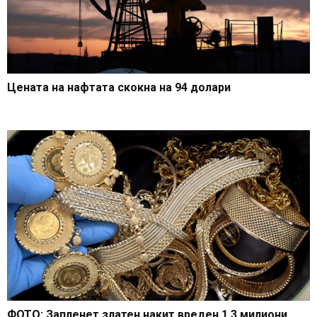
Цената на нафтата скокна на 94 долари
ФОТО: Запленет златен накит вреден 1,3 милиони