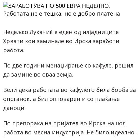
Недељко Лукачиќ е еден од илјадниците
Хрвати кои заминале во Ирска заработи
работа.
По две години менаџирање со кафуле, решил
да замине во оваа земја.
Вели дека работата во кафулето била борба за
опстанок, а бил оптоварен и со плаќање
даноци.
По препорака на пријател во Ирска нашол
работа во месна индустрија. Не било идеално,