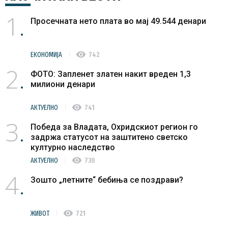
1
Просечната нето плата во мај 49.544 денари
visibility
ЕКОНОМИЈА
742
2
ФОТО: Запленет златен накит вреден 1,3
милиони денари
visibility
АКТУЕЛНО
741
3
Победа за Владата, Охридскиот регион го
задржа статусот на заштитено светско
културно наследство
visibility
АКТУЕЛНО
730
4
Зошто „летните“ бебиња се поздрави?
visibility
ЖИВОТ
721