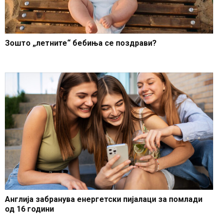
Зошто „летните“ бебиња се поздрави?
Англија забранува енергетски пијалаци за помлади
од 16 години