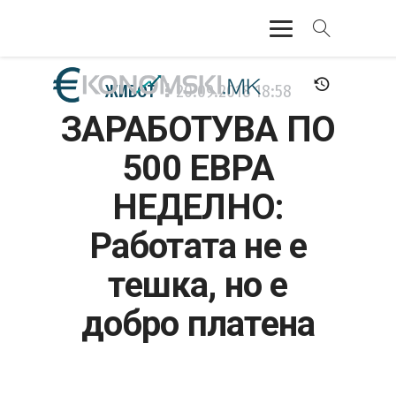
АКТУЕЛНО
ЖИВОТ
20.09.2018
18:58
ЗАРАБОТУВА ПО
ЕКОНОМИЈА
500 ЕВРА
ФИНАНСИИ
НЕДЕЛНО:
БАНКАРСТВО
Работата не е
ЖИВОТ
тешка, но е
МОЗАИК
добро платена